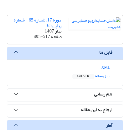
دوره 17، شماره 65 - شماره
پیاپی 65
بهار 1407
صفحه
495-517
فایل ها
XML
اصل مقاله
870.59 K
هم رسانی
ارجاع به این مقاله
آمار