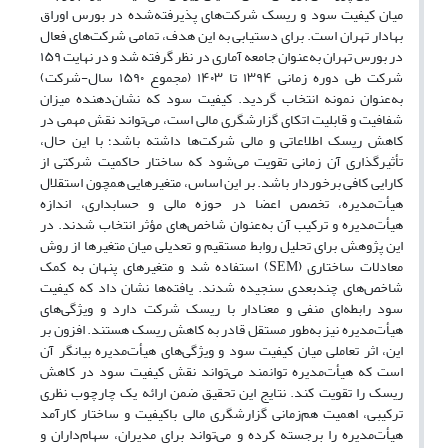
میان کیفیت سود و ریسک شرکت‌های پذیرفته‌شده در بورس اوراق
بهادار تهران است. برای دستیابی به این هدف، تمامی شرکت‌های فعال
در بورس تهران به‌عنوان جامعه آماری در نظر گرفته شد و در نهایت ۱۵۹
شرکت طی دوره زمانی ۱۳۹۴ تا ۱۴۰۳ (مجموع ۱۵۹۰ سال-شرکت)
به‌عنوان نمونه انتخاب گردید. کیفیت سود که نشان‌دهنده میزان
شفافیت و قابلیت اتکای گزارشگری مالی است، می‌تواند نقش مهمی در
کاهش ریسک اطلاعاتی و مالی شرکت‌ها داشته باشد؛ با این حال،
تأثیرگذاری آن زمانی تقویت می‌شود که ساختار حاکمیت شرکتی از
کارایی کافی برخوردار باشد. بر این اساس، متغیرهایی همچون استقلال
هیأت‌مدیره، تخصص اعضا در حوزه مالی و حسابداری، اندازه
هیأت‌مدیره و ترکیب آن به‌عنوان شاخص‌های مؤثر انتخاب شدند. در
این پژوهش برای تحلیل روابط مستقیم و تعدیلی میان متغیرها از روش
معادلات ساختاری (SEM) استفاده شد و متغیرهای پنهان به کمک
شاخص‌های چندبعدی سنجیده شدند. یافته‌ها نشان داد که کیفیت
سود رابطه‌ای منفی و معنادار با ریسک شرکت دارد و ویژگی‌های
هیأت‌مدیره نیز به‌طور مستقل قادر به کاهش ریسک هستند. افزون بر
این، اثر تعاملی میان کیفیت سود و ویژگی‌های هیأت‌مدیره بیانگر آن
است که هیأت‌مدیره توانمند می‌تواند نقش کیفیت سود در کاهش
ریسک را تقویت کند. نتایج این تحقیق ضمن ارائه یک چارچوب نظری
ترکیبی، اهمیت هم‌زمانی گزارشگری مالی باکیفیت و ساختار کارآمد
هیأت‌مدیره را برجسته کرده و می‌تواند برای مدیران، سهام‌داران و