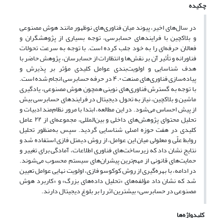
چکیده
در سال‌های اخیر، پیوند میان فناوری‌های نوظهور مانند هوش مصنوعی
و بلاکچین با فرایندهای حسابرسی، توجه بسیاری از پژوهشگران و
فعالان حرفه‌ای را به خود جلب کرده است. با توجه به سرعت تحولات
فناورانه و تأثیر آن بر نقش‌ها و انتظارات از حسابرسان، پژوهش حاضر با
هدف شناسایی و اولویت‌بندی عوامل کلیدی مؤثر بر پذیرش و
پیاده‌سازی فناوری‌های صنعت ۴.۰ در حرفه حسابرسی انجام شده است.
با توجه به گسترش فناوری‌های نوینی همچون هوش مصنوعی، یادگیری
ماشین و بلاکچین، نیاز به تحول دیجیتال در فرایندهای حسابرسی بیش
از پیش احساس می‌شود. در این مطالعه، ابتدا با مرور نظام‌مند ادبیات و
تحلیل محتوای پژوهش‌های داخلی و بین‌المللی، مجموعه‌ای از ۲۲ عامل
کلیدی در هفت حوزه اصلی شناسایی گردید. سپس به‌منظور تحلیل
روابط علّی و معلولی میان این عوامل، از روش دیمتل فازی استفاده شد و
نتایج نشان داد که زیرساخت‌های فناوری اطلاعات، آمادگی برای تغییر و
حمایت‌های قانونی از مهم‌ترین پیشران‌های سیستم محسوب می‌شوند.
در ادامه، با بهره‌گیری از روش کوکوسو فازی، اولویت نهایی عوامل تعیین
شد که نشان داد مؤلفه‌های «تحلیل داده‌های بزرگ» و «کاربرد هوش
مصنوعی در حسابرسی» بیشترین اثر را بر بلوغ دیجیتال دارند.
کلیدواژه‌ها