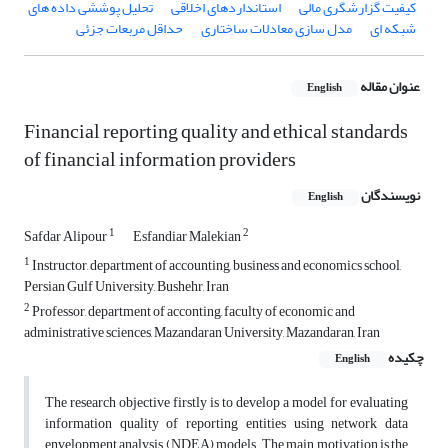
کیفیت گزارشگری مالی
استانداردهای اخلاقی
تحلیل پوششی داده های
شبکه ای
مدل سازی معادلات ساختاری
حداقل مربعات جزئی
عنوان مقاله
English
Financial reporting quality and ethical standards
of financial information providers
نویسندگان
English
1
2
Safdar Alipour
Esfandiar Malekian
1
Instructor, department of accounting, business and economics school,
Persian Gulf University, Bushehr, Iran
2
Professor, department of acconting, faculty of economic and
administrative sciences, Mazandaran University, Mazandaran, Iran
چکیده
English
The research objective firstly is to develop a model for evaluating
information quality of reporting entities using network data
envelopment analysis (NDEA) models. The main motivation is the