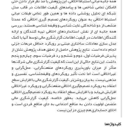
همه جانبه مبانی استنباط اخلاقی، این پژوهش با مد نظر قرار دادن حتی
الامکان تمامی شاخص ها و پیامدهای کیفیت اطلاعات در قالب مدل
شبکه ای تحلیل پوششی داده ها و همین طور تمامی طبقات مبانی
استنباط اخلاقی به عنوان رویکردهای تصمیم گیری اخلاقی که عمدتاً
منشعب از دو شاخه کلی غایت شناسی و وظیفه شناسی هستند، بررسی
همه جانبه ای از نقش استانداردهای اخلاقی تهیه کنندگان و ارائه
کنندگان اطلاعات در کیفیت اطلاعات گزارشگری مالی توسط آنها با کمک
مدل سازی معادلات ساختاری مبتنی بر رویکرد حداقل مربعات جزئی
انجام داده است. نتایج پژوهش حاصل از تحقق هدف پژوهش نشان از
پذیرش فرضیات اول، دوم و ششم و رد فرضیات سوم، چهارم و پنجم
داشت. این نتایج حاکی از این است که کیفیت گزارشگری مالی شرکت‌ها
متأثر از میزان باورپذیری رویکردهای منفعت‌گرایی، عمل‌گرایی و
غیراخلاقی است اما تحت تأثیر رویکردهای وظیفه‌شناسی، تفسیری و
مذهبی نیست. به بیان روشن‌تر، کیفیت گزارشگری مالی با افزایش سطح
اعتقاد به رویکرد تصمیم‌گیری اخلاقی منفعت‌گرایی و رویکرد غیراخلاقی
افزایش می‌یابد و با افزایش سطح اعتقاد به رویکرد تصمیم‌گیری اخلاقی
عمل‌گرایی کاهش می‌یابد. به‌طور خلاصه، کیفیت گزارشگری مالی
متضمن اولویت دادن به منافع اجتماعی به جای منافع فردی است و
اخلاق حسابداری هم چیزی جز این نیست
کلیدواژه‌ها