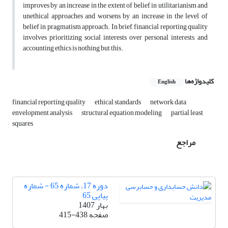
improves by an increase in the extent of belief in utilitarianism and
unethical approaches and worsens by an increase in the level of
belief in pragmatism approach. In brief, financial reporting quality
involves prioritizing social interests over personal interests, and
accounting ethics is nothing but this.
کلیدواژه‌ها
English
financial reporting quality
ethical standards
network data
envelopment analysis
structural equation modeling
partial least
squares
مراجع
دوره 17، شماره 65 - شماره
پیاپی 65
بهار 1407
صفحه
415-438