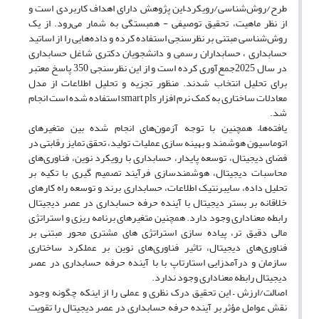
طرح/روش‌شناسی/رویکرد–این پژوهش دارای اهداف کاربردی است و
از نظر ماهیت، تحقیق توصیفی - همبستگی به شمار می‌رود. از یک
روش‌شناسی مبتنی بر نظرسنجی استفاده کرده و داده‌هایی را از اساتید
حسابداری ، حسابداران رسمی و دانشجویان دکتری شاغل حسابداری
در سال 2025جمع‌آوری کرده است و از این نظرسنجی 350 پاسخ معتبر
برای تحلیل انتخاب شدند. منظور تجزیه و تحلیل اطلاعات از مدل
معادلات ساختاری به کمک نرم افزار smart pls استفاده شده است انجام
شد.
یافته‌ها– همچنین با توجه آزمون‌های انجام شده بین متغیرهای
اتوماسیون هوشمند و بهینه سازی عملیات تولید، تحقق تمایز رقابتی در
فضای دیجیتال، توسعه پایدار، حسابداری با رویکرد نوین، فناوری‌های
محاسبات دیجیتال، هوشمندسازی فرآیند تصمیم گیری با تکیه بر
تحلیل داده، سایبرنتیک‌ اطلاعات، حسابداری برند و توسعه راه کارهای
خلاقانه بر بستر دیجیتال با آینده حرفه حسابداری در عصر دیجیتال
رابطه معناداری وجود دارد. همچنین متغیرهای برنامه ریزی و استراتژی
مالی دقیق تر، پیاده سازی استراتژی های مشتری محور مبتنی بر
فناوری‌های دیجیتال، تاثیر فناوری‌های نوین بر عملکرد ساختاری
سازمان و درآمدزایی استارتاپ‌ با با آینده حرفه حسابداری در عصر
دیجیتال رابطه معناداری وجود ندارد.
اصالت/ارزش – این تحقیق درک نظری و عملی را از اینکه چگونه وجود
نقش عوامل مؤثر بر آینده حرفه حسابداری در عصر دیجیتال را تقویت