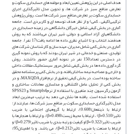
هدف اصلی در این پژوهش تعیین ابعاد و مولفه های حسابداری سکوت و
تعارض منافع سبز در شرکت ها، و تدوین مدل تاثیرگذاری اجرای
حسابداری سکوت بر تعارض منافع سبز شرکت ها است. روش پژوهش
ترکیبی(کیفی – کمی) و از نظر هدف توسعه ای و کاربردی است. جامعه
آماری در بخش کیفی شامل خبرگان دانشگاهی در زمینه حسابداری در
دانشگاههای آزاد اسلامی و دولتی شهر تهران می‌باشند که به روش
هدفمند انتخاب و تا اشباع نظری داده ها ادامه یافت(17 نفر). جامعه
آماری در بخش کمی شامل مدیران، مهندسان و کارشناسان شرکت های
تولیدی، صنعتی و خدماتی در شهر تهران بودند که با روش نمونه گیری
در دسترس تعداد150 نفر در نمونه آماری حضور داشتند. روش
گردآوری داده ها در بخش کیفی شامل مرور سیستماتیک مقالات داخلی
و خارجی و مصاحبه نیمه ساختاریافته، و در بخش کمی پرسشنامه محقق
ساخته بوده است. در بخش کیفی تحقیق از نرم افزارMAXQDA، و در
بخش کمی از تحلیل عامل اکتشافی و مدلسازی معادلات ساختاری و
آزمون رگرسیون چند متغیری با استفاده از نرمSmartpls4 و SPSS23
استفاده شده است. یافته ها نشان می دهد به ترتیب مهمترین ابعاد
مدل تاثیرگذاری حسابداری سکوت بر منافع سبز شرکت ها، عبارتند از:
ارتباط با ذینفعان(0.608)، ارتباط با گروههای اجتماعی با ضریب
تاثیر(0.510=β) ، ارتباط با محیط زیست(0.498=β)، و ارتباط با هنجارها با
ضریب تاثیر(0.322 =β)و کیفیت و رتبه بندی با ضریب تاثیر(0.279=β) و
ارتباط با صنعت با ضریب تاثیر(0.212=β)، می باشد. و با اطمینان95%