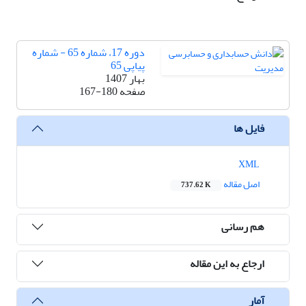
دوره 17، شماره 65 - شماره
پیاپی 65
بهار 1407
صفحه
167-180
فایل ها
XML
اصل مقاله
737.62 K
هم رسانی
ارجاع به این مقاله
آمار