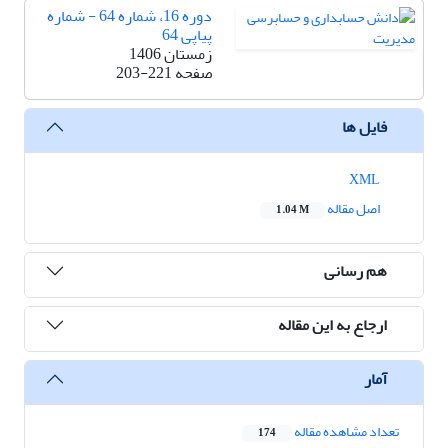
دوره 16، شماره 64 - شماره
پیاپی 64
زمستان 1406
صفحه
203-221
فایل ها
XML
اصل مقاله
1.04 M
هم رسانی
ارجاع به این مقاله
آمار
تعداد مشاهده مقاله
174