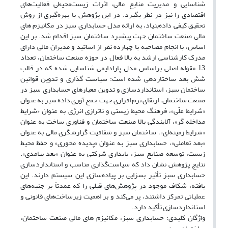
شناسایی و مدیریت منابع مالی، اثرات زیست‌محیطی فعالیت‌های
اقتصادی را نیز در نظر بگیرد. در این پژوهش با بهره‌گیری از روش
تحقیق کیفی داده‌بنیاد، به ارائه مدل حسابداری سبز در مکانیزم های
مالی صنعت ساختمان جهت پیشبرد ساختمان سبز اقدام شد. بر این
اساس، با انجام مصاحبه با چهارده نفر از اساتید و مدیران مالی دارای
مدرک کارشناسی ارشد به بالا فعال در حوزه صنعت ساختمان، تعداد
13 مقوله اصلی براساس مدل پارادایمی شناسایی شده که در قالب
شش بعد ساختاردهی شده است: سیاست گذاری و تدوین قوانین
ساختمان سبز، استانداردسازی و تدوین معیارهای حسابداری سبز در
صنعت ساختمان، ارتقای نرم افزاری جهت جمع آوری داده سبز به عنوان
«شرایط علّی»، فرهنگ محیط زیستی و ناترازی انرژی به عنوان «شرایط
مداخله گر»، آلایندگی بالا صنعت ساختمان و فناوری ساخت به عنوان
«شرایط زمینه‌ای»، ساختمان سبز و شفافیت گزارشگری مالی به عنوان
«بعد تعاملی»، حسابداری سبز به عنوان «پدیده محوری» و حفظ محیط
زیست، توسعه صنایع سبز، پایداری شرکتی به عنوان «بعد پیامدی».
نتایج پژوهش نشان داد که سیاست‌گذاری مناسب و استانداردسازی
حسابداری سبز تأثیر بسزایی بر پیاده‌سازی این سیستم دارند. این
یافته، شکاف موجود در پژوهش‌های قبلی را که عمدتاً بر جنبه‌های
عملیاتی تمرکز داشتند، پر می‌کند و بر اهمیت زیرساخت‌های قانونی و
استانداردسازی تأکید دارد.
واژگان کلیدی: حسابداری سبز، مکانیزم های مالی صنعت ساختمان،