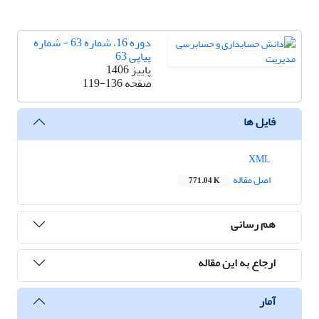
دوره 16، شماره 63 - شماره
پیاپی 63
پاییز 1406
صفحه
119-136
فایل ها
XML
اصل مقاله
771.04 K
هم رسانی
ارجاع به این مقاله
آمار