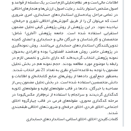
اطلاعات مالی است و هر نظام تحلیلی لازم است بر یک سلسله از قواعد و
اصول مشخص استوار باشد. رعایت اصول، ارزش‌ها و هنجارهای اخلاقی
در تمامی مراحل پیاده‌سازی استانداردهای حسابداری، امری ضروری
است که می‌توان آن را از طریق آموزش‌های اخلاقی تئوری و حرفه‌ای،
نهادینه نمود. در این پژوهش از روش پژوهش کیفی تحلیل مضمون
استقرایی استفاده شده است. جامعه پژوهش (آماری) شامل:
متخصصان و کارشناسان و خبرگان مالی و حسابداری و اعضای کمیته
تدوین‌کنندگان استانداردهای حسابداری می‌باشند. روش نمونه‌گیری
در پژوهش حاضر، روش هدفمند (قضاوتی) بوده و افرادی به‌عنوان
نمونه پژوهش انتخاب گردیده‌اند که دارای دانش و تخصص لازم در
رابطه با موضوع مورد مطالعه بودند. حجم نمونه هم در بخش تحلیل
مضمون با توجه به قاعده اشباع نظری به تعداد 21 نفر انتخاب شدند.
به‌منظور جمع‌آوری داده‌ها از روش‌های منابع کتابخانه‌ای و اطلاعات و
دانش متخصصین استفاده شده است. در بخش تحلیل مضمون پس از
مصاحبه با خبرگان، دادها در قالب مقوله‌های اولیه و مقوله‌های ثانویه
کدگذاری گردیدند و سرانجام با استفاده از نرم‌افزار مکس‌کیودا در
مرحله کدگذاری محوری، مقوله‌های فرعی در قالب چهارگروه اخلاق
اجتماعی، اخلاق فردی، اخلاق حرفه‌ای و ضرورت‌های اخلاقی طبقه‌بندی
شدند.
کلمات کلیدی: اخلاق، اخلاق اسلامی، استانداردهای حسابداری