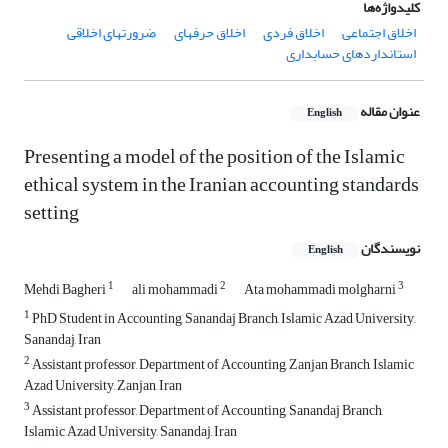
کلیدواژه‌ها
اخلاق اجتماعی
اخلاق فردی
اخلاق حرفهای
ضرورتهای اخلاقی
استانداردهای حسابداری
عنوان مقاله
English
Presenting a model of the position of the Islamic
ethical system in the Iranian accounting standards
setting
نویسندگان
English
1
2
3
Mehdi Bagheri
ali mohammadi
Ata mohammadi molgharni
1
PhD Student in Accounting, Sanandaj Branch, Islamic Azad University,
Sanandaj, Iran
2
Assistant professor, Department of Accounting, Zanjan Branch, Islamic
Azad University, Zanjan, Iran
3
Assistant professor, Department of Accounting, Sanandaj Branch,
Islamic Azad University, Sanandaj, Iran