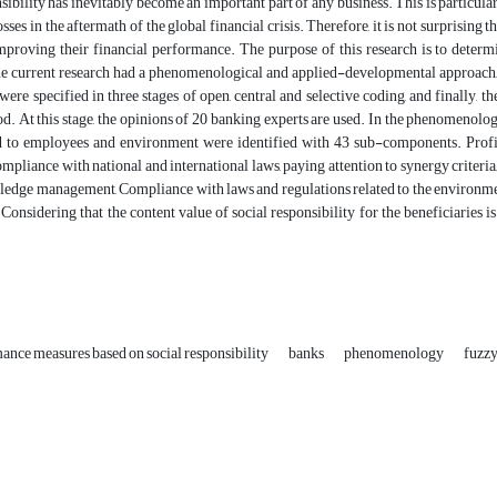
sibility has inevitably become an important part of any business. This is particular
losses in the aftermath of the global financial crisis. Therefore, it is not surprisin
mproving their financial performance. The purpose of this research is to determi
e current research had a phenomenological and applied-developmental approach,
ere specified in three stages of open, central and selective coding, and finally,
. At this stage, the opinions of 20 banking experts are used. In the phenomenology
ted to employees and environment were identified with 43 sub-components. Profit
mpliance with national and international laws, paying attention to synergy criteria,
wledge management, Compliance with laws and regulations related to the environm
onsidering that the content value of social responsibility for the beneficiaries is 
mance measures based on social responsibility
banks
phenomenology
fuzzy