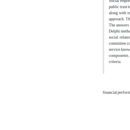
Social respon
public trust 
along with i
approach. Th
The answers w
Delphi method
social, rela
committee, co
service, kno
components. C
criteria.
financial perfor