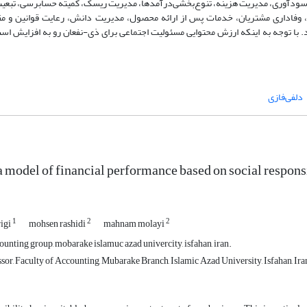
ست با تعداد 43 زیر مولفه شناسایی شدند. سودآوری، مدیریت هزینه، تنوع‌بخشی‌درآمدها، مدیریت ریسک، کمیته حسابرسی، ت
یان، وفاداری مشتریان، خدمات پس از ارائه محصول، مدیریت دانش، رعایت قوانین و مق
با توجه به اینکه ارزش محتوایی مسئولیت اجتماعی برای ذی-نفعان رو به افزایش است،
دلفی‌فازی
a model of financial performance based on social respon
1
2
2
igi
mohsen rashidi
mahnam molayi
ounting group, mobarake islamuc azad univercity, isfahan, iran.
sor, Faculty of Accounting, Mubarake Branch, Islamic Azad University, Isfahan, Ira