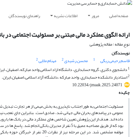
صفحه اصلی
مرور
اطلاعات نشریه
راهنمای نویسندگان
ارائه الگوی عملکرد مالی مبتنی بر مسئولیت اجتماعی در با
نوع مقاله : مقاله پژوهشی
نویسندگان
2
2
1
قاسم رحیمی ریگی
محسن رشیدی
مهنام ملایی
1
دانشجوی دکتری، گروه حسابداری، دانشگاه ازاد اسلامی واحد مبارکه، اصفهان، ایرا
2
استادیار دانشکده حسابداری، واحد مبارکه ،دانشگاه آزاد اسلامی،اصفهان،ایران.
10.22034/jmaak.2025.24071
چکیده
مسئولیت اجتماعی به طور اجتناب ناپذیری به بخش مهمی از هر تجارت تبدیل ش
عمومی در پیامدهای بحران مالی جهانی شد، صادق است. بنابراین جای تعجب نیس
داده اند. هدف از این پژوهش تعیین شاخص های عملکرد مالی در بانک ها با روی
بود که از طریق مصاحبه عمیق با 5 نفر از مدیران بانکی
مولفه مشخص شد. در این مرحله نیز 