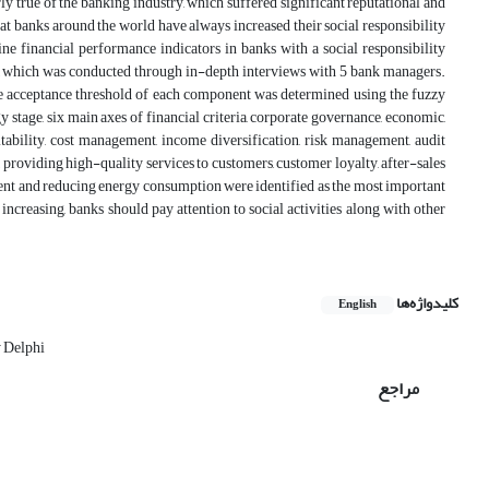
ly true of the banking industry, which suffered significant reputational and
g that banks around the world have always increased their social responsibility
ne financial performance indicators in banks with a social responsibility
 which was conducted through in-depth interviews with 5 bank managers.
 the acceptance threshold of each component was determined using the fuzzy
 stage, six main axes of financial criteria, corporate governance, economic,
ability, cost management, income diversification, risk management, audit
 providing high-quality services to customers, customer loyalty, after-sales
ent and reducing energy consumption were identified as the most important
increasing, banks should pay attention to social activities along with other
کلیدواژه‌ها
English
 Delphi
مراجع