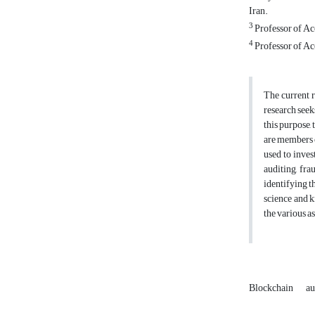
Iran.
3
Professor of Ac
4
Professor of Ac
The current r
research seek
this purpose,
are members o
used to inves
auditing, fra
identifying t
science and k
the various as
Blockchain
au