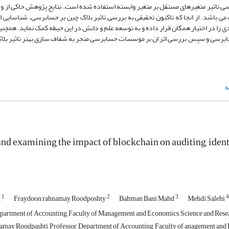
ه انتخاب شده اند. در این پژوهش از آزمون های PLS برای بررسی تاثیر متغیرهای مستقل بر متغیر وابسته استفاده شده است. نتایج پژوهش ح
می باشد. از انجا که تاکنون تحقیقی به بررسی تاثیر بلاک چین بر حسابرسی، شناسایی 
یدی را در اختیار همگان قرار داده و به توسعه علم و دانش در این حیطه کمک نماید. همچ
حسابرسی و سپس بررسی اثر ان بر موسسات حسابرسی منجر به شفاف سازی بهتر تاثیر بلا
ه
nd examining the impact of blockchain on auditing, ident
1
2
3
4
,
Fraydoon rahnamay Roodposhty
Bahman Bani Mahd
Mehdi Salehi
partment of Accounting, Faculty of Management and Economics, Science and Resear
ay Roodpashti, Professor, Department of Accounting, Faculty of anagement and Ec