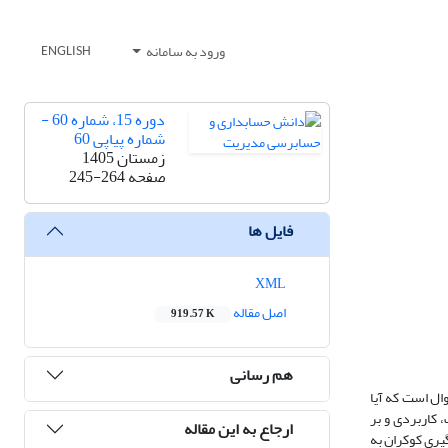
ورود به سامانه
ENGLISH
دوره 15، شماره 60 -
شماره پیاپی 60
زمستان 1405
صفحه
245-264
فایل ها
XML
اصل مقاله
919.57 K
هم رسانی
ال است که آیا
کاربردی و بر
ارجاع به این مقاله
ران می باشد که تعداد 436 نفر آنها به روش نمونه گیری کوکران به