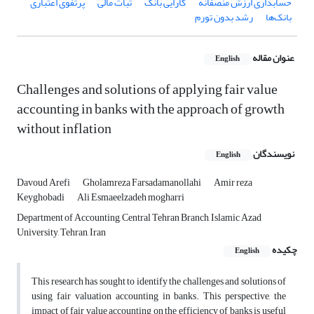
حسابداری ارزش ‌منصفانه
کارایی بانک
ثبات مالی
پرتفوی اعتباری
بانک‌ها
رشد بدون تورم
عنوان مقاله
English
Challenges and solutions of applying fair value
accounting in banks with the approach of growth
without inflation
نویسندگان
English
Davoud Arefi
Gholamreza Farsadamanollahi
Amir reza
Keyghobadi
Ali Esmaeelzadeh mogharri
Department of Accounting, Central Tehran Branch, Islamic Azad
University, Tehran, Iran
چکیده
English
This research has sought to identify the challenges and solutions of
using fair valuation accounting in banks. This perspective, the
impact of fair value accounting on the efficiency of banks is useful