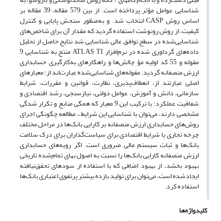
شناسایی عوامل مؤثر پرداخته است. از بین 579 مقاله، 39 مقاله بر
اساس روش CASP انتخاب شد. و به‌منظور سنجش پایایی و کنترل
کیفیت، از روش رونوشت استفاده گردید که مقدار آن برای شاخص‌های
شناسایی‌شده در سطح توافق عالی شناسایی شد نتایج حاصل از تحلیل
داده‌های گرداوری شده در نرم‌افزار ATLAS TI منتج به شناسایی 9
مقوله و 55 کد اولیه مؤ چالش‌ها و راهکارهای به‌کارگیری حسابداری
ارزش‌ منصفانه گردید. مقوله‌های شناسایی‌شده عبارت‌اند از: معیارهای
اصلی عبارتند از، انعطاف‌پذیری، نظارت، قوانین و مقررات، شرایط
سازمانی، دانش و آموزش، عوامل دولتی، نیازسنجی، رشد اقتصادی و
شفافیت عملکرد؛ با ترکیب این 9 معیار که همگی منابع و تکرار شدگی
مشخصی دارند، می‌توان با شناسایی این شرایط،، مطالعه چگونگی اجرای
روش‌های حسابداری ارزش منصفانه بر کارایی بانک‌ها در مراحل مختلف
چرخه تجاری یا شرایط اقتصادی برای سیاست‌گذاران برای درک سلامت
بانک‌ها و ثبات سیستم مالی ضروری است. اگر رویه‌های حسابداری
ارزش منصفانه کارایی بانک‌ها را نسبت به اصول بهای تمام‌شده تاریخی
بهبود بخشد، از بهبود اضافی که با استفاده از سودهای تحقق‌نیافته
ایجادشده است، می‌توان برای تولید بازده بیشتر پرتفوی اعتباری بانک‌ها
استفاده کرد.
کلیدواژه‌ها