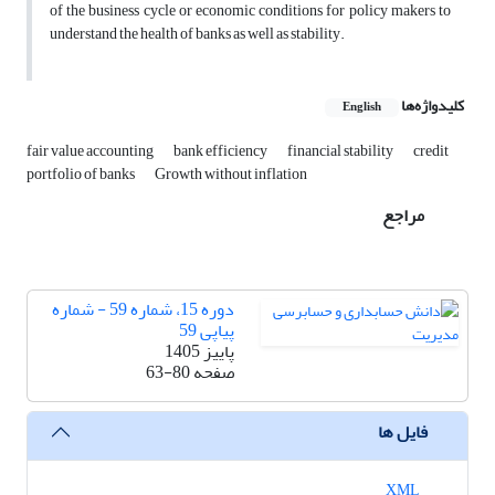
of the business cycle or economic conditions for policy makers to
understand the health of banks as well as stability.
کلیدواژه‌ها
English
fair value accounting
bank efficiency
financial stability
credit
portfolio of banks
Growth without inflation
مراجع
دوره 15، شماره 59 - شماره
پیاپی 59
پاییز 1405
صفحه
63-80
فایل ها
XML