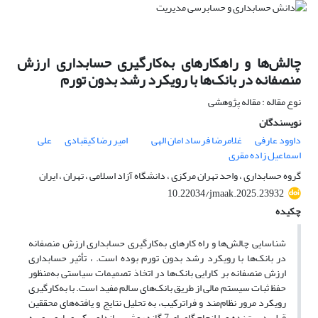
چالش‌ها و راهکارهای به‌کارگیری حسابداری ارزش‌
منصفانه در بانک‌ها با رویکرد رشد بدون تورم
نوع مقاله : مقاله پژوهشی
نویسندگان
داوود عارفی
غلامرضا فرساد امان الهی
امیر رضا کیقبادی
علی
اسماعیل زاده مقری
گروه حسابداری ، واحد تهران مرکزی ، دانشگاه آزاد اسلامی ، تهران ، ایران
10.22034/jmaak.2025.23932
چکیده
شناسایی چالش‌ها و راه کارهای به‌کارگیری حسابداری ارزش‌ منصفانه
در بانک‌ها با رویکرد رشد بدون تورم بوده است. ، تأثیر حسابداری
ارزش منصفانه بر کارایی بانک‌ها در اتخاذ تصمیمات سیاستی به‌منظور
حفظ ثبات سیستم مالی از طریق بانک‌های سالم مفید است. با به‌کارگیری
رویکرد مرور نظام‌مند و فراترکیب، به تحلیل نتایج و یافته‌های محققین
قبلی دست‌زده و با انجام گامهای 7 گانه روش ساندلوسکی و باروسو، به