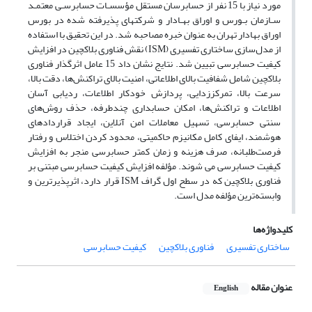
مورد نیاز با 15 نفر از حسابرسان مستقل مؤسسـات حسابرسـی معتمـد
سـازمان بـورس و اوراق بهـادار و شرکت‎های پذیرفته شده در بورس
اوراق بهادار تهران به عنوان خبره مصاحبه شد. در این تحقیق با استفاده
از مدل‌سازی ساختاری تفسیری (ISM) نقش فناوری بلاکچین در افزایش
کیفیت حسابرسی تبیین شد. نتایج نشان داد 15 عامل اثرگذار فناوری
بلاکچین شامل شفافیت بالای اطلاعاتی، امنیت بالای تراکنش‌ها، دقت بالا،
سرعت بالا، تمرکززدایی، پردازش خودکار اطلاعات، ردیابی آسان
اطلاعات و تراکنش‌ها، امکان حسابداری چندطرفه، حذف روش‌های
سنتی حسابرسی، تسهیل معاملات امن آنلاین، ایجاد قراردادهای
هوشمند، ایفای کامل مکانیزم حاکمیتی، محدود کردن اختلاس و رفتار
فرصت‌طلبانه، صرف هزینه و زمان کمتر حسابرسی منجر به افزایش
کیفیت حسابرسی می شوند. مؤلفه افزایش کیفیت حسابرسی مبتنی بر
فناوری بلاکچین که در سطح اول گراف ISM قرار دارد، اثرپذیرترین و
وابسته‌ترین مؤلفه مدل است.
کلیدواژه‌ها
ساختاری تفسیری
فناوری بلاکچین
کیفیت حسابرسی
عنوان مقاله
English