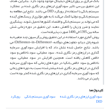
بانک مرکزی بر روی ارزهای دیجیتال موجود وجود دارد. بنابراین، هدف
این تحقیق بررسی تاثیر سودآوری ارزهای رمز نگاری شده بر عملکرد
سیستم بانکی با استفاده از رویکرد DID می باشد. نتایج این مطالعه به
سیستم بانکی و دولتها کمک می‌کند تا به طور مؤثری از ریسک‌های آینده
که می تواند بر سیستم بانکی و اقتصاد کشورها تحمیل شوند، پیشگیری
نمایند و ضرر و زیان را کاهش دهند. این تحقیق در دوره زمانی شش
ساله بین 1395 الی 1400 صورت پذیرفته است.
روش آماری مورد استفاده در این تحقیق روش رگرسیون چند متغیره به
شیوه پانل دیتا و «تفاوت‌های دوگانه» (Difference-in-Difference) می
باشد. نتایج حاصل شده نشان داد که با افزایش سودآوری سرمایه
گذاری در ارزهای رمز نگاری شده ، سود عملیاتی، سود ناخالص و سود
خالص کاهش یافته است. همچنین افزایش در سود عملیاتی، سود
ناخالص و سود خالص بانکها در دوره های زمانی که سودآوری سرمایه
گذاری در ارزهای رمز نگاری شده بیشترشده نسبت به دوره های زمانی
که سودآوری سرمایه گذاری در ارزهای رمز نگاری شده کمتر بوده است
پایین تر می باشد.
کلیدواژه‌ها
سودآوری ارزهای رمز نگاری شده
سودآوری سیستم بانکی
رویکرد
DID