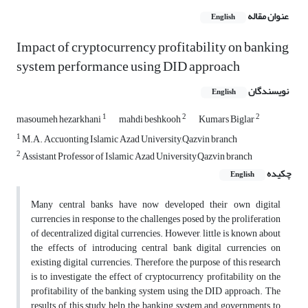
عنوان مقاله
English
Impact of cryptocurrency profitability on banking
system performance using DID approach
نویسندگان
English
1
2
2
masoumeh hezarkhani
mahdi beshkooh
Kumars Biglar
1
M.A. Accuonting Islamic Azad University,Qazvin branch
2
Assistant Professor of Islamic Azad University,Qazvin branch
چکیده
English
Many central banks have now developed their own digital
currencies in response to the challenges posed by the proliferation
of decentralized digital currencies. However, little is known about
the effects of introducing central bank digital currencies on
existing digital currencies. Therefore, the purpose of this research
is to investigate the effect of cryptocurrency profitability on the
profitability of the banking system using the DID approach. The
results of this study help the banking system and governments to