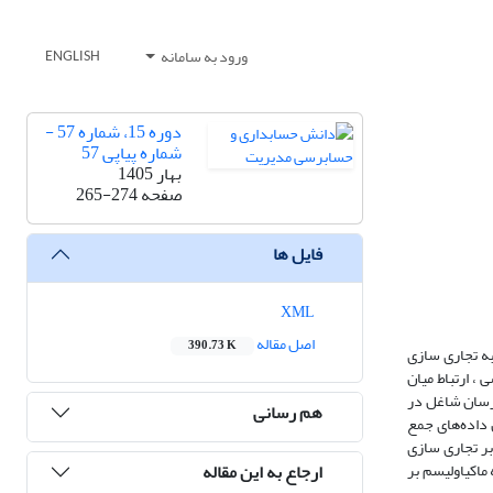
ورود به سامانه
ENGLISH
دوره 15، شماره 57 -
شماره پیاپی 57
بهار 1405
صفحه
265-274
فایل ها
XML
اصل مقاله
390.73 K
ه تجاری سازی
، ارتباط میان
 و از نوع توصیفی- همبستگی است. جامعه آماری پژوهش حاضر را 228 نفر از حسابرسان شاغل در
هم رسانی
داده‌های جمع
بر تجاری سازی
ارجاع به این مقاله
ماکیاولیسم بر