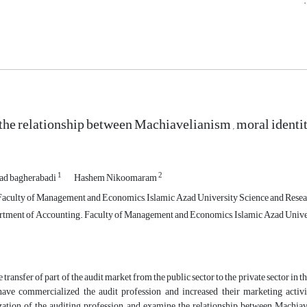
he relationship between Machiavelianism , moral identit
1
2
d bagherabadi
Hashem Nikoomaram
Faculty of Management and Economics, Islamic Azad University Science and Resear
rtment of Accounting. Faculty of Management and Economics, Islamic Azad Univers
 transfer of part of the audit market from the public sector to the private sector in 
have commercialized the audit profession and increased their marketing activiti
ation of the auditing profession, and examine the relationship between Machiave