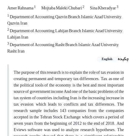
1
2
3
Amer Rahnama
Mojtaba Maleki Chubari
Sina Kheradyar
1
Department of Accounting, Qazvin Branch, Islamic Azad University,
Qazvin, Iran
2
Department of Accounting, Lahijan Branch, Islamic Azad University,
Lahijan, Iran
3
Department of Accounting, Rasht Branch, Islamic Azad University,
Rasht, Iran
چکیده
English
The purpose of this research is to explain the role of tax evasion in
creating permanent and temporary tax differences. Tax, as one of
the political tools of the economy, is the best and most important
source of government income And one of the basic problems of the
tax system of countries, including Iran, is the increasing increase in
tax evasion, which leads to conflicts and tax differences. The
research sample includes 143 companies from the companies
accepted in the Tehran Stock Exchange, which covers a period of
seven years from the beginning of 2012 to the end of 2018. And
Eviews software was used to analyze research hypotheses. The