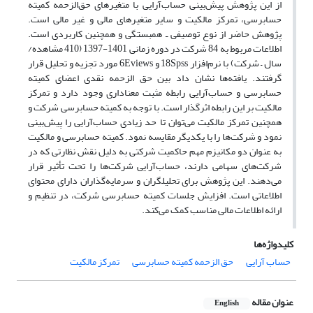
از این پژوهش پیش‌بینی حساب‌آرایی با متغیرهای حق‌الزحمه کمیته
حسابرسی، تمرکز مالکیت و سایر متغیرهای مالی و غیر مالی است.
پژوهش حاضر از نوع توصیفی ـ همبستگی و همچنین کاربردی است.
اطلاعات مربوط به 84 شرکت در دوره زمانی 1401-1397 (410 مشاهده/
سال – شرکت) با نرم‌افزار 18Spss و 6Eviews مورد تجزیه و تحلیل قرار
گرفتند. یافته‌ها نشان داد بین حق الزحمه نقدی اعضای کمیته
حسابرسی و حساب‌آرایی رابطه مثبت معناداری وجود دارد و تمرکز
مالکیت بر این رابطه اثرگذار است. با توجه به کمیته حسابرسی شرکت و
همچنین تمرکز مالکیت می‌توان تا حد زیادی حساب‌آرایی را پیش‌بینی
نمود و شرکت‌ها را با یکدیگر مقایسه نمود. کمیته حسابرسی و مالکیت
به عنوان دو مکانیزم مهم حاکمیت شرکتی به دلیل نقش نظارتی که در
شرکت‌های سهامی دارند، حساب‌آرایی شرکت‌ها را تحت تأثیر قرار
می‌دهند. این پژوهش برای تحلیلگران و سرمایه‌گذاران دارای محتوای
اطلاعاتی است. افزایش جلسات کمیته حسابرسی شرکت، در تنظیم و
ارائه اطلاعات مالی مناسب کمک می‌کند.
کلیدواژه‌ها
حساب آرایی
حق الزحمه کمیته حسابرسی
تمرکز مالکیت
عنوان مقاله
English