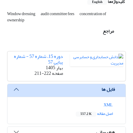
کلیدواژه‌ها
English
Window dressing
audit committee fees
concentration of
ownership
مراجع
دوره 15، شماره 57 - شماره
پیاپی 57
بهار 1405
صفحه
211-222
فایل ها
XML
اصل مقاله
557.2 K
هم رسانی