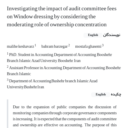
Investigating the impact of audit committee fees
on Window dressing by considering the
moderating role of ownership concentration
نویسندگان
English
1
2
3
malihe keshavarz
bahram barzegar
mostafa ghasemi
1
PhD. Student in Accounting, Department of Accounting, Booshehr
Branch, Islamic Azad University, Booshehr, Iran
2
Assistant Professor in Accounting, Department of Accounting, Booshehr
Branch, Islamic
3
Department of Accounting,Bushehr branch, Islamic Azad
University,Bushehr,Iran,
چکیده
English
Due to the expansion of public companies, the discussion of
monitoring companies through corporate governance components
is increasing. It is expected that the components of audit committee
and ownership are effective on accounting. The purpose of this