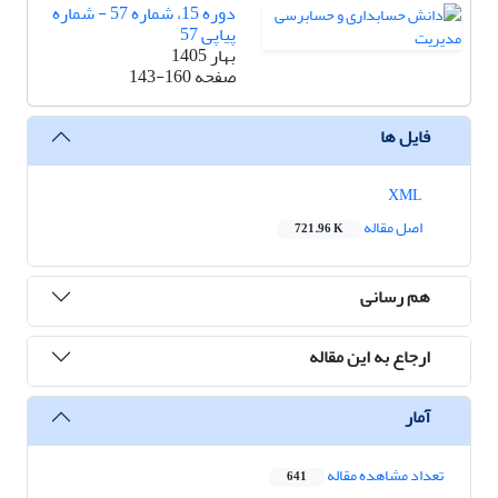
دوره 15، شماره 57 - شماره
پیاپی 57
بهار 1405
صفحه
143-160
فایل ها
XML
اصل مقاله
721.96 K
هم رسانی
ارجاع به این مقاله
آمار
تعداد مشاهده مقاله
641