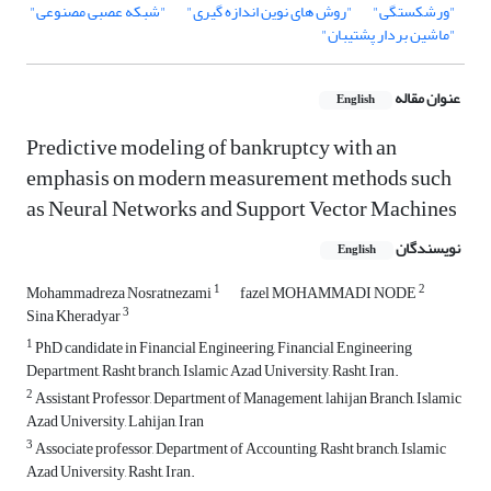
"ورشکستگی"
"روش های نوین اندازه گیری"
"شبکه عصبی مصنوعی"
"ماشین بردار پشتیبان"
عنوان مقاله
English
Predictive modeling of bankruptcy with an
emphasis on modern measurement methods such
as Neural Networks and Support Vector Machines
نویسندگان
English
1
2
Mohammadreza Nosratnezami
fazel MOHAMMADI NODE
3
Sina Kheradyar
1
PhD candidate in Financial Engineering, Financial Engineering
Department, Rasht branch, Islamic Azad University, Rasht, Iran.
2
Assistant Professor, Department of Management, lahijan Branch, Islamic
Azad University, Lahijan, Iran
3
Associate professor, Department of Accounting, Rasht branch, Islamic
Azad University, Rasht, Iran.