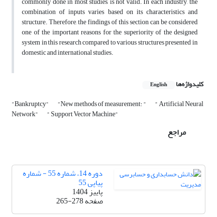
commonly done in most studies, is not valid. In each industry, the
combination of inputs varies based on its characteristics and
structure. Therefore, the findings of this section can be considered
one of the important reasons for the superiority of the designed
system in this research compared to various structures presented in
domestic and international studies.
کلیدواژه‌ها
English
" Artificial Neural
"New methods of measurement؛ "
"Bankruptcy"
Network"
" Support Vector Machine"
مراجع
دوره 14، شماره 55 - شماره
پیاپی 55
پاییز 1404
صفحه
265-278