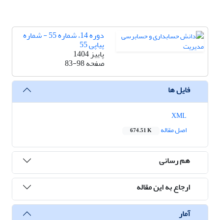
دوره 14، شماره 55 - شماره
پیاپی 55
پاییز 1404
صفحه
83-98
فایل ها
XML
اصل مقاله
674.51 K
هم رسانی
ارجاع به این مقاله
آمار