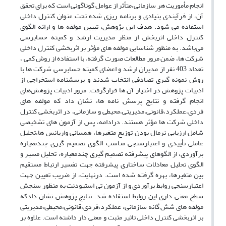
انجام مأموریت هر سازمانی،متأثر از عوامل گوناگونی است که برای تحقق
آن، از فرآیندی بنیادی و برنامه ریزی شده تحت عنوان کنترل داخلی
استفاده می شود. هدف این پژوهش، تبیین مولفه ها و ارائه الگوی
کنترل داخلی اثربخش از منظر مدیریت ارشد و کمیته حسابرسی
می‌باشد. به منظور شناسایی مولفه های مؤثر بر اثربخشی کنترل داخلی
شرکت ها، ضمن مرور مطالعات صورت گرفته، با استفاده از روش کمی ،
تعداد 403 نفر از مدیران ارشد و اعضای کمیته حسابرسی شرکت ها با
روش نمونه گیری تصادفی انتخاب شدند و پرسشنامه استخراجی از
ادبیات پژوهش در اختیار آن ها قرارگرفت. مرور ادبیات پژوهش‌های
انجام گرفته و نتایج پرسش نامه ها، نشان داد که مولفه های
فردی،عملکرد،قانونی،مدیریتی،محیطی و سازمانی، در اثربخشی کنترل
داخلی شرکت ها مؤثر هستند. درادامه، پس از آزمون های تشخیصی
شامل ارزیابی نرمال بودن توزیع متغیرها، همسانی واریانس ها،تحلیل
عاملی تأییدی و اعتبارسنجی مناسب الگوی تصمیم گیری چندمعیاره
برآوردی، از الگوهای پیشرفته تصمیم گیری چندمعیاره، تحلیل مسیر و
الگوی تحلیل معادلات ساختاری پیشرفته جهت تفسیر ارتباط مستقیم
بین متغیرها، بهره گرفته شده است. درنهایت، از ضریب تعیین جهت
اعتبارسنجی روابط برآوردی و از آزمون تی استیودنت به منظور سنجش
سطح معنی داری این روابط استفاده شد. نتایج پژوهش نشان دادکه
مولفه های شش گانه سازمانی، عملکرد،فردی،قانونی،محیطی،مدیریتی
بر اثربخشی کنترل داخلی تاثیر مثبت و معنی دار داشته است. علاوه بر