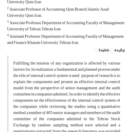
University, Qom, Iran
2
Associate Professor of Accounting, Qom Branch, Islamic Azad
University, Qom, Iran.
3
Associate Professor Department of Accounting, Faculty of Management,
University of Tehran, Tehran, Iran
4
Assistant Professor, Department of Accounting, Faculty of Management
and Finance, Khatam University, Tehran, Iran
چکیده
English
Fulfilling the mission of any organization is affected by various
factors, for its realization, a fundamental and planned process under
the title of internal control system is used. purpose of research is to
explain the components and present an effective internal control
model from the perspective of senior management and the audit
committee in companies admitted. In order to identify the effective
components on the effectiveness of the internal control system of
the companies, while reviewing the studies, using a quantitative
method, a number of 403 senior managers and members of the audit
committee of the companies admitted to the Tehran Stock
Exchange by random sampling method were selected and a
questionnaire extracted from the research literature was provided