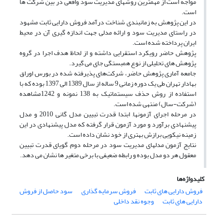
مواجه است از مهمترین روشهای مدیریت سود واقعی در بین شرکت ها
است.
در این پژوهش به زمانبندی شناخت درآمد فروش دارایی ثابت مشهود
در راستای مدیریت سود و ارائه مدلی جهت اندازه گیری آن در محیط
ایران پرداخته شده است.
پژوهش حاضر رویکرد استقرایی داشته و از لحاظ هدف اجرا در گروه
پژوهش های تحلیلی از نوع همبستگی جای می گیرد.
جامعه آماری پژوهش حاضر، شرکت‌های پذیرفته شده در بورس اوراق
بهادار تهران طی یک دوره زمانی 9 ساله از سال 1389 الی 1397 بوده که با
استفاده از روش حذف سیستماتیک به 138 نمونه و 1242مشاهده
(شرکت-سال) منتهی شده است.
در مرحله اجرای آزمونها, ابتدا قدرت تبیین مدل گانی 2010 و مدل
پیشنهادی برآورد و مورد آزمون قرار گرفته که مدل پیشنهادی در این
زمینه نیکویی برازش بهتری از خود نشان داده است.
نتایج آزمون مدلهای مدیریت سود در مرحله دوم, گویای قدرت تبیین
معقول هر دو مدل بوده و رابطه ضعیفی با برخی متغیر ها نشان می دهد.
کلیدواژه‌ها
فروش دارایی های ثابت
فروش سرمایه گذاری
سود حاصل از فروش
دارایی های ثابت
وجوه نقد داخلی