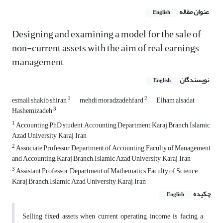
عنوان مقاله
English
Designing and examining a model for the sale of
non-current assets with the aim of real earnings
management
نویسندگان
English
1
2
esmail shakib shiran
mehdi moradzadehfard
Elham alsadat
3
Hashemizadeh
1
Accounting PhD student, Accounting Department, Karaj Branch, Islamic
Azad University, Karaj, Iran
2
Associate Professor, Department of Accounting, Faculty of Management
and Accounting, Karaj Branch, Islamic Azad University, Karaj, Iran
3
Assistant Professor, Department of Mathematics, Faculty of Science,
Karaj Branch, Islamic Azad University, Karaj, Iran
چکیده
English
Selling fixed assets when current operating income is facing a