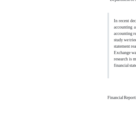
In recent de
accounting a
accounting re
study, we trie
statement rea
Exchange was 
research is 
financial sta
Financial Report