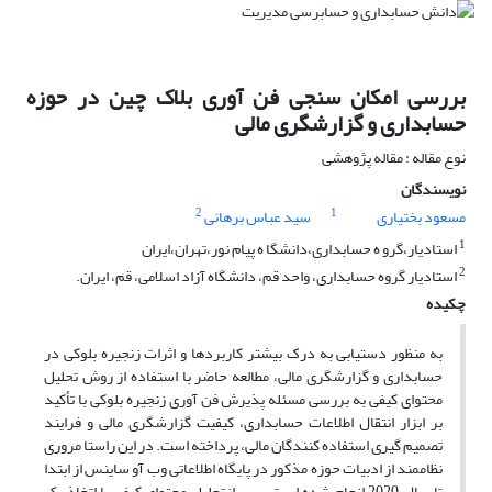
بررسی امکان سنجی فن آوری بلاک چین در حوزه
حسابداری و گزارشگری مالی
نوع مقاله : مقاله پژوهشی
نویسندگان
2
1
مسعود بختیاری
سید عباس برهانی
1
استادیار،گرو ه حسابداری،دانشگا ه پیام نور،تهران،ایران
2
استادیار گروه حسابداری، واحد قم، دانشگاه آزاد اسلامی، قم، ایران.
چکیده
به منظور دستیابی به درک بیشتر کاربردها و اثرات زنجیره بلوکی در
حسابداری و گزارشگری مالی، مطالعه حاضر با استفاده از روش تحلیل
محتوای کیفی به بررسی مسئله پذیرش فن آوری زنجیره بلوکی با تأکید
بر ابزار انتقال اطلاعات حسابداری، کیفیت گزارشگری مالی و فرایند
تصمیم گیری استفاده کنندگان مالی، پرداخته است. در این راستا مروری
نظام‎مند از ادبیات حوزه مذکور در پایگاه اطلاعاتی وب آو ساینس از ابتدا
تا سال 2020 انجام شده است. پس ازتحلیل محتوای کیفی با اتخاذ یک