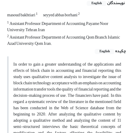
نویسندگان
English
1
2
masoud bakhtiari
seyyed abbas borhani
1
Assistant Professor, Department of Accounting, Payame Noor
University, Tehran, Iran
2
Assistant Professor, Department of Accounting, Qom Branch, Islamic
Azad University, Qom, Iran.
چکیده
English
In order to gain a greater understanding of the applications and
effects of block chain in accounting and financial reporting, this
study uses qualitative content analysis to investigate the issue of
block chain technology acceptance with an emphasis on accounting
information transfer tools, the quality of financial reporting and the
decision-making process of use. The financiers have paid. In this
regard, a systematic review of the literature in the mentioned field
has been conducted in the Web of Science database from the
beginning to 2020. After analyzing the qualitative content by
adopting a qualitative method and analyzing the content of 11
semi-structured interviews, the basic theoretical concepts of
modification and the factors affecting the feasibility and