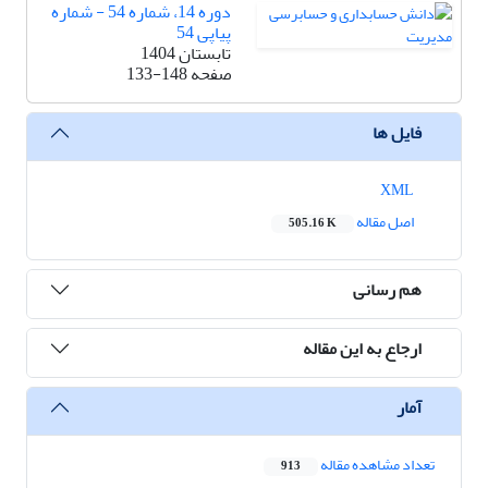
دوره 14، شماره 54 - شماره
پیاپی 54
تابستان 1404
صفحه
133-148
فایل ها
XML
اصل مقاله
505.16 K
هم رسانی
ارجاع به این مقاله
آمار
تعداد مشاهده مقاله
913