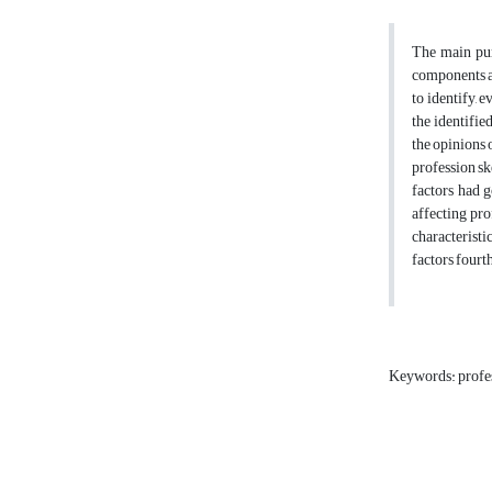
The main pur
components af
to identify, 
the identifie
the opinions 
profession ske
factors had g
affecting pro
characteristi
factors fourt
Keywords: profe