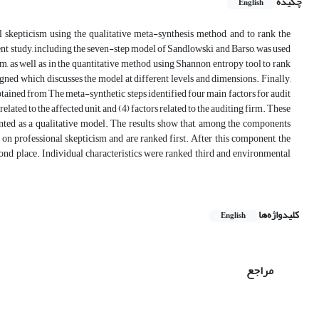
چکیده
English
l skepticism using the qualitative meta-synthesis method, and to rank the
nt study, including the seven-step model of Sandlowski and Barso, was used
sm, as well as in the quantitative method using Shannon entropy tool to rank
signed which discusses the model at different levels and dimensions. Finally,
btained from The meta-synthetic steps identified four main factors for audit
elated to the affected unit, and (4) factors related to the auditing firm. These
sented as a qualitative model. The results show that, among the components
t on professional skepticism and are ranked first. After this component, the
econd place. Individual characteristics were ranked third and environmental
کلیدواژه‌ها
English
مراجع