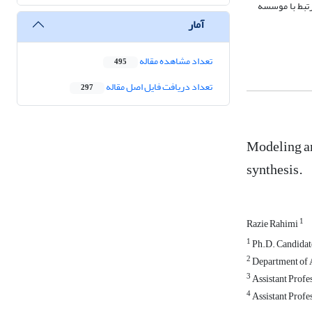
ز: (1) عوامل فردی، (2) عوامل محیطی، (3) عوامل مرتبط با واحد مورد رسیدگی و (4) عوامل مرتبط با موسسه
آمار
تعداد مشاهده مقاله
495
تعداد دریافت فایل اصل مقاله
297
Modeling an
synthesis.
1
Razie Rahimi
1
Ph.D. Candidate
2
Department of A
3
Assistant Profe
4
Assistant Profe