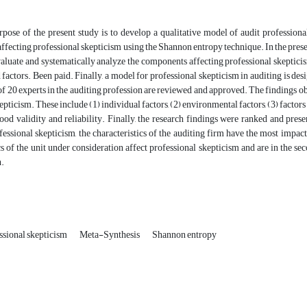
pose of the present study is to develop a qualitative model of audit professiona
fecting professional skepticism using the Shannon entropy technique. In the prese
evaluate and systematically analyze the components affecting professional skeptici
d factors. Been paid. Finally, a model for professional skepticism in auditing is de
of 20 experts in the auditing profession are reviewed and approved. The findings o
pticism. These include (1) individual factors, (2) environmental factors, (3) factors r
ood validity and reliability. Finally, the research findings were ranked and pre
fessional skepticism, the characteristics of the auditing firm have the most impac
cs of the unit under consideration affect professional skepticism and are in the s
h.
ssional skepticism
Meta-Synthesis
Shannon entropy