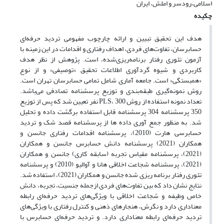
اسلامی،رودسر و املش، ایران
چکیده
هدف این تحقیق تبیین و ارائه چارچوب مفهومی تردید حرفه‌ای
حسابرسان، تفاوت‌های فردی، اهداف رفتاری و اقدامات در این زمینه با
آزمون تئوری رفتار برنامه‌ریزی‌شده، است. پژوهش از نظر هدف
کاربردی و شیوه گردآوری اطلاعات تحقیق «توصیفی» و از نوع
«همبستگی» است. جامعه آماری شامل تمامی حسابرسان تهران است.
روش نمونه‌گیری طبقه‌بندی و توزیع پرسشنامه تصادفی می‌باشد.
تعداد نمونه استفاده از روش PLS، 300 نفر تعیین شد که پس از توزیع
350 پرسشنامه 304 پرسشنامه قابل استفاده برگشت داده و تحلیل
شد. به منظور جمع آوری داده ها از پرسشنامه قصد شک و تردید
حسابرسی هارت (2010)، پرسشنامه اقدامات رفتاری جانسن و
همکاران (2021) پرسشنامه دانش حسابرس جانسن و همکاران
(2021)، پرسشنامه مقیاس تجربه (سابقه کاری) جانسن و همکاران
(2021)، پرسشنامه شجاعت اخلاقی هانا و آوالیو (2010) و پرسشنامه
تئوری رفتار برنامه ریزی شده جانسن و همکاران (2021)، استفاده شد.
نتایج نشان داد که بین تفاوت‌های فردی ازجمله جنسیت، تجربه، دانش
خاص وظیفه و شجاعت اخلاقی با ویژگی‌های تردید حرفه‌ای رابطه
معناداری دارد و نگرش، هنجارهای ذهنی و کنترل رفتاری با ویژگی‌های
تردید حرفه‌ای رابطه معناداری دارد. و تردید حرفه‌ای حسابرس با