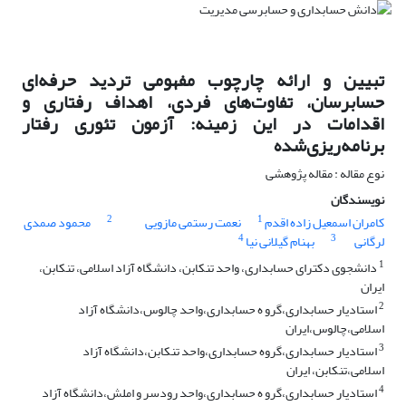
تبیین و ارائه چارچوب مفهومی تردید حرفه‌ای
حسابرسان، تفاوت‌های فردی، اهداف رفتاری و
اقدامات در این زمینه: آزمون تئوری رفتار
برنامه‌ریزی‌شده
نوع مقاله : مقاله پژوهشی
نویسندگان
2
1
کامران اسمعیل زاده اقدم
نعمت رستمی مازویی
محمود صمدی
4
3
لرگانی
بهنام گیلانی نیا
1
دانشجوی دکترای حسابداری، واحد تنکابن، دانشگاه آزاد اسلامی، تنکابن،
ایران
2
استادیار حسابداری،گرو ه حسابداری،واحد چالوس،دانشگاه آزاد
اسلامی،چالوس،ایران
3
استادیار حسابداری،گروه حسابداری،واحد تنکابن،دانشگاه آزاد
اسلامی،تنکابن، ایران
4
استادیار حسابداری،گرو ه حسابداری،واحد رودسر و املش،دانشگاه آزاد