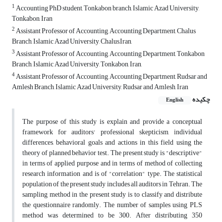
1
Accounting PhD student, Tonkabon branch, Islamic Azad University,
Tonkabon, Iran
2
Assistant Professor of Accounting, Accounting Department, Chalus
Branch, Islamic Azad University, Chalus,Iran,
3
Assistant Professor of Accounting, Accounting Department, Tonkabon
Branch, Islamic Azad University, Tonkabon, Iran,
4
Assistant Professor of Accounting, Accounting Department, Rudsar and
Amlesh Branch, Islamic Azad University, Rudsar and Amlesh, Iran
چکیده
English
The purpose of this study is explain and provide a conceptual
framework for auditors' professional skepticism, individual
differences, behavioral goals and actions in this field using the
theory of planned behavior test. The present study is "descriptive"
in terms of applied purpose and in terms of method of collecting
research information and is of "correlation" type. The statistical
population of the present study includes all auditors in Tehran. The
sampling method in the present study is to classify and distribute
the questionnaire randomly. The number of samples using PLS
method was determined to be 300. After distributing 350