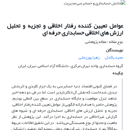
عوامل تعیین کننده رفتار اخلاقی و تجزیه و تحلیل
ارزش های اخلاقی حسابداری حرفه ای
نوع مقاله : مقاله پژوهشی
نویسندگان
مجید پاکدل
زهرا پورزمانی
گروه حسابداری، واحد تهران مرکزی، دانشگاه آزاد اسلامی، تهران، ایران
چکیده
در فضای کنونی اقتصاد دنیا حسابرسی به یک ابزار کلیدی و اثربخش
تبدیل شده است که نقش آن انکارناپذیر است. اما در طی دو دهه اخیر
شاهد تنزل موقعیت و جایگاه حسابداری در سطح بین المللی بودیم.
پژوهش حاضر با هدف ارائه الگویی از عوامل تعیین کننده رفتار اخلاقی،
تجزیه و تحلیل ارزش های اخلاقی حسابداری حرفه ای و شیوه های
گزارش غیراخلاقی در حسابداری به اجرا درآمد. این پژوهش از نظر
ماهیت و محتوا از نوع همبستگی می‌باشد. در این تحقیق اطلاعات مربوط
به 384 نفر از حسابداران شرکت های دولتی نمونه آمار تحقیق را تشکیل