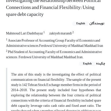
Investigating the Relationship between Political
Connections and Financial Flexibility: Using
spare debt capacity
نویسندگان
English
1
2
Mahmoud Lari Dashtbayaz
zakiyeh marandi
1
Associate Professor of Accounting Group, Faculty of Economics and
Administrative sciences, Ferdowsi University of Mashhad, Mashhad, Iran
2
Phd Student of Accounting, Faculty of Economics and Administrative
sciences, , Ferdowsi University of Mashhad, Mashhad, Iran.
چکیده
English
The aim of this study is the investigating the effect of political
communication on financial flexibility. The sample of the present
study is 142 Tehran Stock Exchange member firms in the period of
2014-2018. The present study included four hypotheses that
exploring the relationship between the four criteria of political
connections with the criteria of financial flexibility included spare
debt capacity, leverage ratio, cash ratio and fixed asset ratio. The
results showed when a member of board director in addition to was