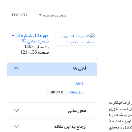
ورود به سامانه
ENGLISH
دوره 13، شماره 52 -
شماره پیاپی 52
زمستان 1403
صفحه
121-136
فایل ها
XML
اصل مقاله
501.82 K
ز صاحبکار به
ان است. تئوری
هم رسانی
لی و شناختی)
ر می‌باشند و ابزار جمع‌آوری داده-ها،
ارجاع به این مقاله
 سال 1400 انجام شده است. برای تجزیه‌وتحلیل داده‌های