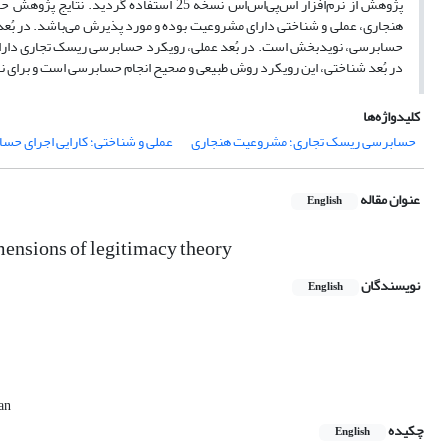
پژوهش از نرم‌افزار اس‌پی‌اس‌اس نسخه 25 ا
هنجاری، عملی و شناختی دارای مشروعیت بوده و مورد پذیرش می‌باشد. در بُع
حسابرسی، نویدبخش است. در بُعد عملی، رویکرد حسابرسی ریسک تجاری دارای ا
در بُعد شناختی، این رویکرد روش طبیعی و صحیح انجام حسابرسی است و برای 
کلیدواژه‌ها
حسابرسی ریسک تجاری؛ مشروعیت هنجاری
عملی و شناختی؛ کارایی اجرای حس
عنوان مقاله
English
imensions of legitimacy theory
نویسندگان
English
an
چکیده
English