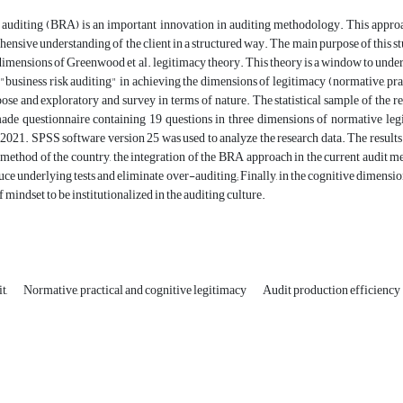
 auditing (BRA) is an important innovation in auditing methodology. This approac
nsive understanding of the client in a structured way. The main purpose of this stud
dimensions of Greenwood et al. legitimacy theory. This theory is a window to unders
 "business risk auditing" in achieving the dimensions of legitimacy (normative, pr
ose and exploratory and survey in terms of nature. The statistical sample of the res
ade questionnaire containing 19 questions in three dimensions of normative leg
2021. SPSS software version 25 was used to analyze the research data. The results
 method of the country, the integration of the BRA approach in the current audit m
uce underlying tests and eliminate over-auditing; Finally, in the cognitive dimensi
 mindset to be institutionalized in the auditing culture.
t,
Normative, practical and cognitive legitimacy
Audit production efficiency