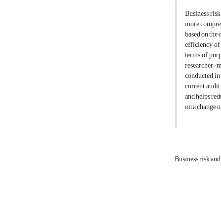
Business risk
more comprehe
based on the 
efficiency of
terms of purp
researcher-m
conducted in 
current audit
and helps red
on a change of
Business risk audi