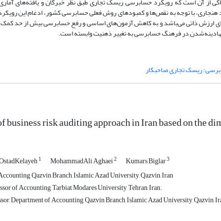
ستفاده گردید. نتایج پژوهش حاکی از آن است که رویکرد حسابرسی ریسک تجاری طبق نظر خبرگان و یافته‌های آم
د هنجاری، با توجه به نقص‌ها و کمبودهای روش فعلی حسابرسی کشور، ادغام این رویکر
رزش ذاتی می‌باشد و به کاهش آزمون‌های اساسی و رفع حسابرسی بیش از حد کمک می‌ک
نهادینه‌شدن در فرهنگ حسابرسی به تغییر ذهنیت وابسته است.
ابرسی؛ ریسک تجاری صاحبکار
of business risk auditing approach in Iran based on the d
1
2
3
 OstadKelayeh
MohammadAli Aghaei
Kumars Biglar
ccounting, Qazvin Branch, Islamic Azad University, Qazvin, Iran
sor of Accounting, Tarbiat Modares University, Tehran, Iran.
ssor, Department of Accounting, Qazvin Branch, Islamic Azad University, Qazvin, Ir