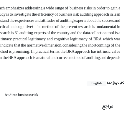
h emphasizes addressing a wide range of business risks in order to gain a
y is to investigate the efficiency of business risk auditing approach in Iran
tand the experiences and attitudes of auditing experts about the success and
actical and cognitive). The method of the present research is fundamental in
earch is 31 auditing experts of the country and the data collection tool is a
itimacy, practical legitimacy and cognitive legitimacy of BRA, which was
 indicate that the normative dimension, considering the shortcomings of the
ethod is promising. In practical terms, the BRA approach has intrinsic value
on, the BRA approach is a natural and correct method of auditing and depends
کلیدواژه‌ها
English
Auditee business risk
مراجع