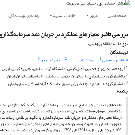
صفحه اصلی
مرور
اطلاعات نشریه
راهنمای نویسندگان
بررسی تاثیر معیارهای عملکرد بر جریان نقد سرمایه‌گذاری
نوع مقاله : مقاله پژوهشی
نویسندگان
3
2
1
ابراهیم منصوری
رویا دارابی
زهره حاجیها
1
گروه حسابداری، واحد بین الملل کیش ،دانشگاه آزاد اسلامی، ،جزیره کیش ،ایران
2
دانشیارگروه حسابداری،واحدتهران جنوب، دانشگاه آزاد اسلامی ،تهران،ایران
3
دانشیارگروه حسابداری،واحدتهران شرق، دانشگاه آزاد اسلامی ،تهران،ایران
چکیده
واحدهای انتفـاعی در منابع غیر نقدی سرمایه‌گذاری می‌کنند که علاوه بر به 
بنگاه‌هایی موفق هستند که برای آینده خود برنامه داشته باشند. برنامه‌ریزی
ارتباط معیارهای عملکرد و جریان نقد سرمایه‌گذاری با تأکید بر نقش ارتباطات
حقوق صاحبان سهام و کیوتوبین به‌عنوان معیار‌های عملکرد و از معیار نسبت جری
166 شرکت طی سال‌ها 1391 الی 1398 و روش رگرسیون 