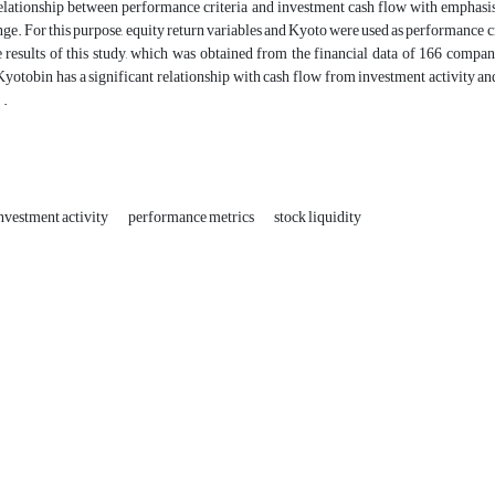
relationship between performance criteria and investment cash flow with emphasis
e. For this purpose, equity return variables and Kyoto were used as performance cri
e results of this study, which was obtained from the financial data of 166 compa
yotobin has a significant relationship with cash flow from investment activity an
 .
nvestment activity
performance metrics
stock liquidity