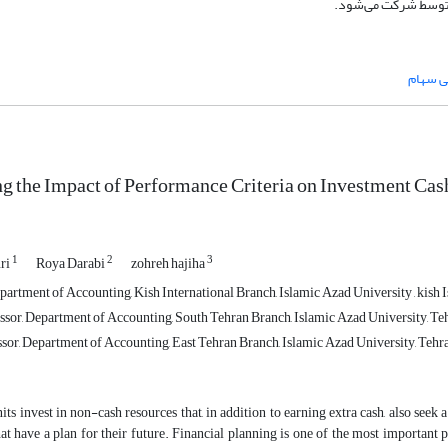
 توسط شرکت می‌شود.
ی سهام
ng the Impact of Performance Criteria on Investment Cas
1
2
3
ri
Roya Darabi
zohreh hajiha
artment of Accounting, Kish International Branch, Islamic Azad University , kish Is
ssor, Department of Accounting, South Tehran Branch, Islamic Azad University, Teh
sor, Department of Accounting, East Tehran Branch, Islamic Azad University, Tehra
its invest in non-cash resources that, in addition to earning extra cash, also seek 
t have a plan for their future. Financial planning is one of the most important p