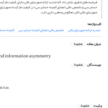
فرضیه های تحقیق نشان داد که تجدید ارائه صورتهای مالی دارای کیفیت فزآی
حسابرسی و تخصص مالی اعضای کمیته حسابرسی) بر کیفیت فزآینده صورتهای مالی 
صورتهای مالی تاثیر معکوس و معنی داری دارد.
کلیدواژه‌ها
تجدید ارائه صورتهای مالی
تخصص مالی اعضای کمیته حسابرسی
کمیته حسا
عنوان مقاله
English
 and information asymmetry
نویسندگان
English
b, Iran.
چکیده
English