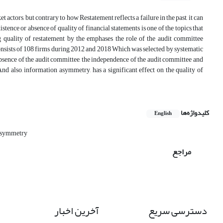
actors, but contrary to how Restatement reflects a failure in the past, it can
stence or absence of quality of financial statements is one of the topics that
ng quality of restatement by the emphases the role of the audit committee
onsists of 108 firms during 2012 and 2018 Which was selected by systematic
absence of the audit committee, the independence of the audit committee and
nd also, information asymmetry, has a significant effect on the quality of
کلیدواژه‌ها
English
asymmetry
مراجع
دسترسی سریع
آخرین اخبار