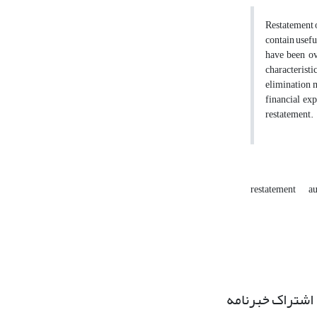
Restatement o
contain usefu
have been ov
characteristi
elimination m
financial exp
restatement.
restatement
au
اشتراک خبرنامه