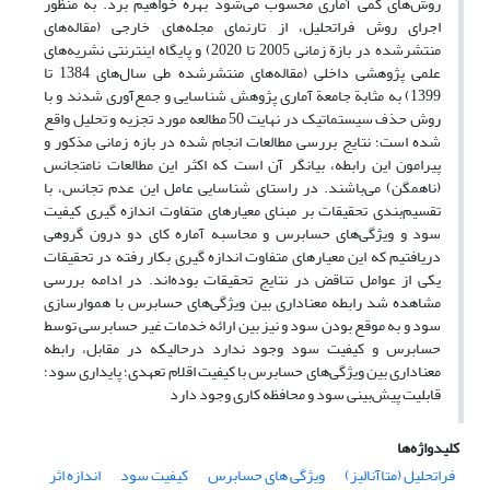
روش‌های کمی آماری محسوب می‌شود بهره خواهیم برد. به ‌منظور
اجرای روش فراتحلیل، از تارنمای مجله‌های خارجی (مقاله‌های
منتشرشده در بازة زمانی 2005 تا 2020) و پایگاه اینترنتی نشریه‌های
علمی پژوهشی داخلی (مقاله‌های منتشرشده طی سال‌های 1384 تا
1399) به مثابة جامعة آماری پژوهش شناسایی و جمع‌آوری شدند و با
روش حذف سیستماتیک در نهایت 50 مطالعه مورد تجزیه و تحلیل واقع
شده است؛ نتایج بررسی مطالعات انجام شده در بازه زمانی مذکور و
پیرامون این رابطه، بیانگر آن است که اکثر این مطالعات نامتجانس
(ناهمگن) می‌باشند. در راستای شناسایی عامل این عدم تجانس، با
تقسیم‌بندی تحقیقات بر مبنای معیارهای متفاوت اندازه گیری کیفیت
سود و ویژگی‌های حسابرس و محاسبه آماره کای دو درون گروهی
دریافتیم که این معیارهای متفاوت اندازه گیری بکار رفته در تحقیقات
یکی از عوامل تناقض در نتایج تحقیقات بوده‌اند. در ادامه بررسی
مشاهده شد رابطه معناداری بین ویژگی‌های حسابرس با هموارسازی
سود و به موقع بودن سود و نیز بین ارائه خدمات غیر حسابرسی توسط
حسابرس و کیفیت سود وجود ندارد درحالیکه در مقابل، رابطه
معناداری بین ویژگی‌های حسابرس با کیفیت اقلام تعهدی؛ پایداری سود؛
قابلیت پیش‌بینی سود و محافظه کاری وجود دارد
کلیدواژه‌ها
فراتحلیل (متاآنالیز)
ویژگی های حسابرس
کیفیت سود
اندازه اثر