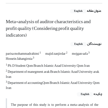
عنوان مقاله
English
Meta-analysis of auditor characteristics and
profit quality (Considering profit quality
indicators)
نویسندگان
English
1
2
3
parisa mohammadrahimi
majid zanjirdar
mojgan safa
3
Hossein Jahangirnia
1
Ph.D Student, Qom Branch, Islamic Azad University, Qom, Iran
2
Department of manegment, arak Branch, Islamic Azad University, arak,
Iran
3
Department of accounting,Qom Branch, Islamic Azad University, Qom,
Iran
چکیده
English
The purpose of this study is to perform a meta-analysis of the