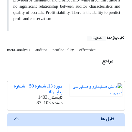
provided by the auditor and profit quality, while in contrast, there is
no significant relationship between auditor characteristics and
quality of accruals; Profit stability; There is the ability to predict
profit and conservatism.
کلیدواژه‌ها
English
meta-analysis
auditor
profit quality
effect size
مراجع
دوره 13، شماره 50 - شماره
پیاپی 50
تابستان 1403
صفحه
87-103
فایل ها