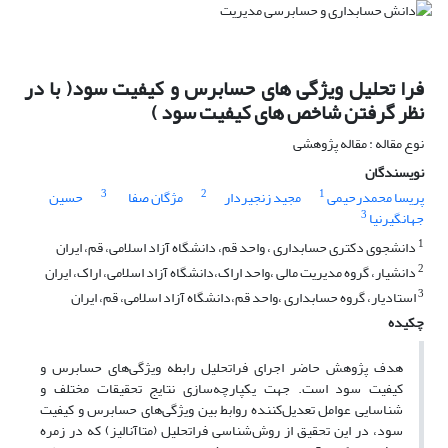
فرا تحلیل ویژگی های حسابرس و کیفیت سود( با در
نظر گرفتن شاخص های کیفیت سود )
نوع مقاله : مقاله پژوهشی
نویسندگان
3
2
1
پریسا محمدرحیمی
مجید زنجیردار
مژگان صفا
حسین
3
جهانگیرنیا
1
دانشجوی دکتری حسابداری ، واحد قم، دانشگاه آزاد اسلامی، قم، ایران
2
دانشیار، گروه مدیریت مالی ،واحد اراک،دانشگاه آزاد اسلامی، اراک، ایران
3
استادیار، گروه حسابداری ،واحد قم،دانشگاه آزاد اسلامی، قم، ایران
چکیده
هدف پژوهش حاضر اجرای فراتحلیل رابطه ویژگی‌های حسابرس و
کیفیت سود است. جهت یکپارچه‌سازی نتایج تحقیقات مختلف و
شناسایی عوامل تعدیل‌کننده روابط بین ویژگی‌های حسابرس و کیفیت
سود، در این تحقیق از روش‌شناسی فراتحلیل (متاآنالیز) که در زمره