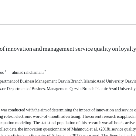
of innovation and management service quality on loyalt
1
2
loo
ahmad rahchamani
partment of Business Management, Qazvin Branch, Islamic Azad University, Qazvin,
ssor, Department of Business Management, Qazvin Branch, Islamic Azad University, 
 was conducted with the aim of determining the impact of innovation and service 
g role of electronic word-of-mouth advertising. The current research is applied i
 equation modeling. The statistical population of this research was all hotels active
llect data, the innovation questionnaire of Mahmoud et al. (2018), service qualit
 advertising questionnaire of Allen et al. (2017) were used. The divergent and c