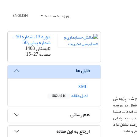
ورود به سامانه
ENGLISH
دوره 13، شماره 50 -
شماره پیاپی 50
تابستان 1403
صفحه
15-27
فایل ها
XML
اصل مقاله
582.49 K
جام شد. پژوهش
 فعال در عرصه
 ها به عنوان نمونه انتخاب گردید. برای گردآوری داده از پرسشنامه نوآوری محمود و همکاران (2018)، کیفیت خدمات منشا
هم رسانی
را ابزارهای فوق به تائید رسید. پایایی
ای کرونباخ و آزمون پایایی ترکیبی مورد آزمون واقع شد. در نهایت نتایج تجزیه و تحلیل داده ها در سطح اطمینان 95 درصد و سطح خطای 5 درصد نشان داد
ارجاع به این مقاله