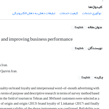
کلیدواژه‌ها
نوآوری خدمات
کیفیت خدمات
تبلیغات دهان به دهان الکترونیکی
عنوان مقاله
English
y and improving business performance
نویسندگان
English
 Iran.
Qazvin, Iran.
چکیده
English
quality on brand loyalty and interpersonal word-of-mouth advertising with
n terms of purpose and descriptive research in terms of survey method based
 in the field of tourism in Tehran, and 384 hotel customers were selected as a
y of origin and origin (2013), brand loyalty of Linkamar (2017) and finally
onvergent validity of the above instruments was confirmed. Reliability was