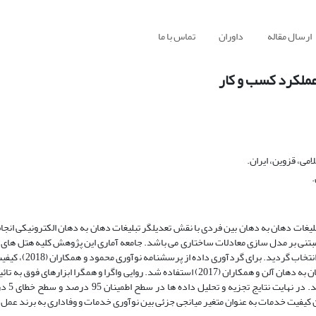
ارسال مقاله
داوران
تماس با ما
عملکرد کسب و کار
می، قزوین، ایران.
.
تبلیغات دهان به دهان بین فردی با نقش تعدیلگر تبلیغات دهان به دهان الکترونیکی ان
تنی بر مدل سازی معادلات ساختاری می باشد. جامعه آماری این پژوهش کلیه هتل های
گردشگری در شهر تهران بودند که 384 نفر از مشتریان هتل
و منشا (2013)، وفاداری برند لینکامر (2017) و در نهایت پرسشنامه تبلیغات دهان به دهان آلن و همکاران (2017) استفاده شد. روایی واگرا و همگ
نیز به وسیله آزمون آلف