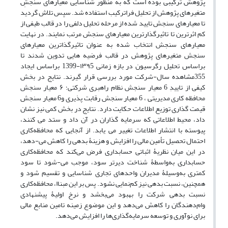
پژوهش ترکیبی بوده است که به منظور شناسایی معیارهای سنجشِ
متغیرهای پژوهش از تحلیل فراترکیب استفاده شد. سپس تلاش گردید
تا معیارهای سنجش تایید شده از مرحله تحلیل دلفی را در قالب طیفی از
کم اثرترین تا تاثیرگذارترین معیارهای سنجش مرتب نمایند. در نهایت
معیارهای سنجش انتخاب شده به عنوان تاثیرگذاترین معیارهای
سنجش متغیرهای پژوهش در قالب فرضیه هایی تدوین شدند تا
براساس تحلیل رگرسیون در بازه زمانی ۱۳۹5-1399 براساس ایجاد
355مشاهده سال-شرکت مورد بررسی قرار گیرند. نتایج در بخش
کیفی از تاییدِ 6 معیار سنجش نظام راهبری شرکتی؛ ۶ معیار سنجش
محافظه کاری مدیریتی ، 6 معیار سنجش رقابت پذیری و6 معیار سنجش
قیمت گذاری توزیع اطلاعات حکایت دارد. نتایج در بخش کمی نیز نشان
داد، محیط اطلاعاتی که سرمایه گذاران در آن داد و ستد می کنند،
پیوسته با انتشار اطلاعات تغییر می یابد. از آنجایی که محافظه‌کاری
احتمال تحصیل تأمین مالی را افزایش و هزینۀ بدهی را کاهش می-دهد،
در این میان نظریۀ اثباتی حسابداری فرض می‌کند که محافظه‌کاری
حسابداری به‌واسطۀ شناخت دیرتر سود، موجب می-شود تا سود
کمتری به‌وسیلۀ مدیران واحدهای تجاری شناسایی و تقسیم شود و
همچنین، نسبت بدهی نیز کم‌نمایی نشود. پس بر این مبناا، محافظه‌کاری
نسبت بدهی شرکت را بهبود می‌بخشد و نرخ اولیۀ پیشنهادی
وام‌دهندگان را کاهش می‌دهد و این موضوع زمینه تامین منابع مالی
برای نوآوری و توسعه سرمایه‌گذاری‌ها را افزایش می‌دهد.