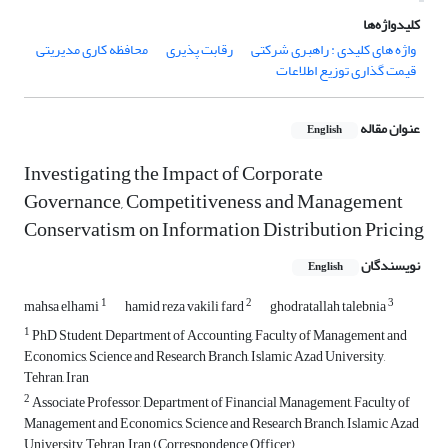
کلیدواژه‌ها
واژه های کلیدی : راهبری شرکتی
رقابت پذیری
محافظه کاری مدیریتی
قیمت گذاری توزیع اطلاعات
عنوان مقاله
English
Investigating the Impact of Corporate
Governance, Competitiveness and Management
Conservatism on Information Distribution Pricing
نویسندگان
English
1
2
3
mahsa elhami
hamid reza vakili fard
ghodratallah talebnia
1
PhD Student, Department of Accounting, Faculty of Management and
Economics, Science and Research Branch, Islamic Azad University,
Tehran, Iran
2
Associate Professor, Department of Financial Management, Faculty of
Management and Economics, Science and Research Branch, Islamic Azad
University, Tehran, Iran (Correspondence Officer)