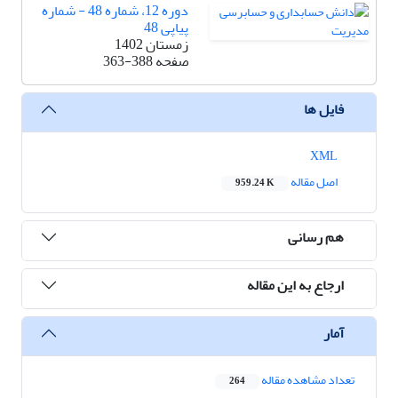
دوره 12، شماره 48 - شماره
پیاپی 48
زمستان 1402
صفحه
363-388
فایل ها
XML
اصل مقاله
959.24 K
هم رسانی
ارجاع به این مقاله
آمار
تعداد مشاهده مقاله
264