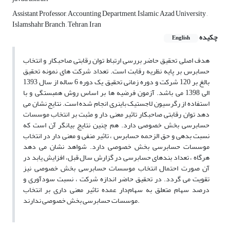
Assistant Professor, Accounting Department, Islamic Azad University ,
Islamshahr Branch , Tehran, Iran
چکیده
English
هدف اصلی تحقیق حاضر بررسی ارتباط توان رقابتی صاحبکار و انتخاب
حسابرس بر پایه نظریه رقابت است. تعداد شرکت های نمونه تحقیق
بالغ بر 120 شرکت و دوره زمانی تحقیق یک دوره 6 ساله از سال 1393
الی 1398 می باشد. آزمون فرضیه ها بر اساس روش همبستگی و با
استفاده از رگرسیون لاجستیک باینری انجام شده است. نتایج نشان می
دهد توان رقابتی صاحبکار تاثیر معنی دار و مثبت بر انتخاب موسسات
حسابرسی بخش خصوصی دارد. هم چنین نتایج بیانگر آن است که
نسبت بدهی و حق الزحمه حسابرس ، تاثیر منفی و معنی دار در انتخاب
موسسات حسابرسی بخش خصوصی دارد. شواهد نشان می دهد
هرگاه ، تعداد بندهای حسابرسی در گزارش سال قبل، افزایش یابد در
آن صورت احتمال انتخاب موسسات حسابرسی بخش خصوصی نیز
تقویت می گردد. در تحقیق حاضر اندازه شرکت ، نسبت سودآوری و
درصد سهام متعلق به سهام‌دار عمده تاثیر معنی داری بر انتخاب
موسسات حسابرسی بخش خصوصی ندارند.