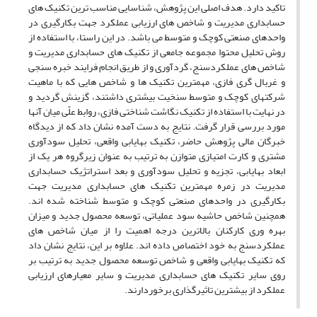
تاکید دارد. هدف اصلی این پژوهش، شناسایی مناسب ترین تکنیک های
حسابداری مدیریت و شاخص های ارزیابی عملکرد جهت بکارگیری در
واحدهای صنعتی کوچک و متوسط می باشد. در این راستا، با استفاده از
روش تحلیل محتوا مجموعه جامعی از تکنیک های حسابداری مدیریت و
شاخص های عملکردسنج، گردآوری و از طریق انجام فرایند خبره سنجی
و غربال گری فازی، مهمترین تکنیک ها و شاخص هایی که با ماهیت
شرکتهای کوچک و متوسط سنخیت بیشتری داشتند، گزینش گردید و
در نهایت با استفاده از تکنیک نگاشت شناختی فازی، روابط علّی میان آنها
مورد بررسی قرار گرفت. نتایج به دست آمده نشان داد که از دیدگاه
خبرگان مالی پژوهش حاضر، تکنیک بهایابی واقعی، تحلیل سودآوری
مشتری و کارت امتیازی متوازن به ترتیب به عنوان زیرگروه هر یک از
ابعاد بهایابی، تجزیه و تحلیل سودآوری و بعد استراتژیک حسابداری
مدیریت در زمره مهمترین تکنیک های حسابداری مدیریت جهت
بکارگیری در واحدهای صنعتی کوچک و متوسط شناخته شده اند.
همچنین شاخص حاشیه سود عملیاتی، توسعه محصول جدید و میزان
بهره وری کارکنان بالاترین درجه اهمیت را از میان شاخص های
عملکردسنج به خود اختصاص داده اند. علاوه بر این، نتایج نشان داد
که تکنیک بهایابی واقعی و شاخص توسعه محصول جدید به ترتیب بر
روی سایر تکنیک های حسابداری مدیریت و سایر معیارهای ارزیابی
عملکرد از بیشترین تاثیرگذاری برخوردارند.