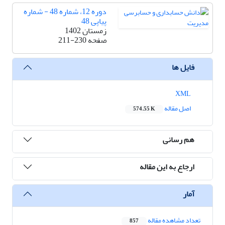
دوره 12، شماره 48 - شماره
پیاپی 48
زمستان 1402
صفحه
211-230
فایل ها
XML
اصل مقاله
574.55 K
هم رسانی
ارجاع به این مقاله
آمار
تعداد مشاهده مقاله
857