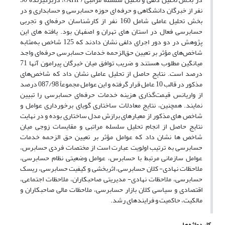
نفر از خبرگان دانشگاهی و حرفه ای حوزه حسابرسی و حسابداری و در
بخش تحلیل عاملی شامل 160 نفر از کارشناسان حرفه‌ای و تجربی
حسابرسی فعال در استان های تهران و اصفهان بود. یافته های این
پژوهش در دو دور اجرای دلفی نشان دادند که 125 شاخص به‌مثابه
شاخص‌های مؤثر بر تعیین حق‌الزحمه خدمات حسابرسی حرفه‌ای واجد
میانگین مطلوب هستند و ضریب توافق میان خبرگان پیرامون آنها 71
درصد است. نتایج حاصل از تحلیل عاملی نشان داد که شاخص‌های
مذکور در قالب 10 عامل قرار گرفته و این عوامل مجموعاً 087/98 درصد
از واریانس قیمت‌گذاری هزینه خدمات حرفه‌ای حسابرسی را تبیین
نمایند. همچنین، نتایج معادلات ساختاری گویای برخورداری عوامل و
شاخص های مذکور از معیارهای برازش مدل ساختاری بوده و در نهایت
نتایج حاصل از انجام تحلیل سلسله مراتبی و مقایسات زوجی میان
شاخص ها نشان داد که عوامل مؤثر بر تعیین حق الزحمه خدمات
حسابرسی به ترتیب اولویت عبارت است از مختصات فردی حسابرس،‌
عوامل سازمانی مرتبط با حسابرس، عوامل وضعیتی نظام حسابرسی،
ملاحظات نهادی- کلان حسابرسی، اثربخشی و کیفیت حسابرسی، ریسک
حسابرسی، ملاحظات نهادی- مدیریتی صاحبکاران، ملاحظات اجتماعی،
اقتصادی و سیاسی کلان بازار حسابرسی، ملاحظات مالی صاحبکاران و
مالکیت، حاکمیت و فرایندهای رشد.
کلیدواژه‌ها