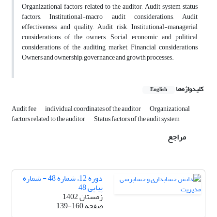
Organizational factors related to the auditor, Audit system status
factors, Institutional-macro audit considerations, Audit
effectiveness and quality, Audit risk, Institutional-managerial
considerations of the owners, Social, economic and political
considerations of the auditing market, Financial considerations
Owners and ownership, governance and growth processes.
کلیدواژه‌ها
English
Audit fee
individual coordinates of the auditor
Organizational
factors related to the auditor
Status factors of the audit system
مراجع
دوره 12، شماره 48 - شماره
پیاپی 48
زمستان 1402
صفحه
139-160