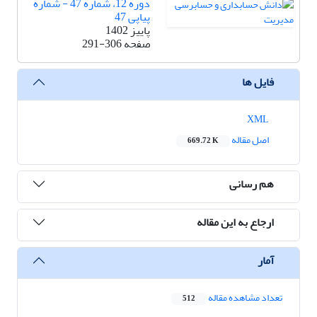
دوره 12، شماره 47 - شماره
پیاپی 47
پاییز 1402
صفحه
291-306
فایل ها
XML
اصل مقاله
669.72 K
هم رسانی
ارجاع به این مقاله
آمار
تعداد مشاهده مقاله
512