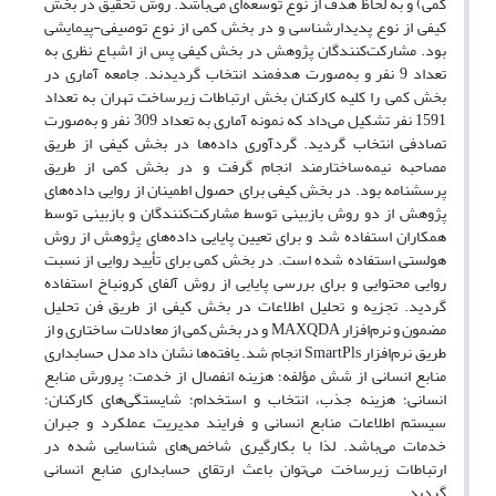
کمی) و به لحاظ هدف از نوع توسعه‌ای می‌باشد. روش تحقیق در بخش
کیفی از نوع پدیدارشناسی و در بخش کمی از نوع توصیفی-پیمایشی
بود. مشارکت‌کنندگان پژوهش در بخش کیفی پس از اشباع نظری به
تعداد 9 نفر و به‌صورت هدفمند انتخاب گردیدند. جامعه آماری در
بخش کمی را کلیه کارکنان بخش ارتباطات زیرساخت تهران به تعداد
1591 نفر تشکیل می‌داد که نمونه آماری به تعداد 309 نفر و به‌صورت
تصادفی انتخاب گردید. گردآوری داده‌ها در بخش کیفی از طریق
مصاحبه نیمه‌ساختارمند انجام گرفت و در بخش کمی از طریق
پرسشنامه بود. در بخش کیفی برای حصول اطمینان از روایی داده‌های
پژوهش از دو روش بازبینی توسط مشارکت‌کنندگان و بازبینی توسط
همکاران استفاده شد و برای تعیین پایایی داده‌های پژوهش از روش
هولستی استفاده شده است. در بخش کمی برای تأیید روایی از نسبت
روایی محتوایی و برای بررسی پایایی از روش آلفای کرونباخ استفاده
گردید. تجزیه ‌و تحلیل اطلاعات در بخش کیفی از طریق فن تحلیل
مضمون و نرم‌افزار MAXQDA و در بخش کمی از معادلات ساختاری و از
طریق نرم‌افزار SmartPls انجام شد. یافته‌ها نشان داد مدل حسابداری
منابع انسانی از شش مؤلفه؛ هزینه انفصال از خدمت؛ پرورش منابع
انسانی؛ هزینه جذب، انتخاب و استخدام؛ شایستگی‌های کارکنان؛
سیستم اطلاعات منابع انسانی و فرایند مدیریت عملکرد و جبران
خدمات می‌باشد. لذا با بکارگیری شاخص‌های شناسایی شده در
ارتباطات زیرساخت می‌توان باعث ارتقای حسابداری منابع انسانی
گردید.