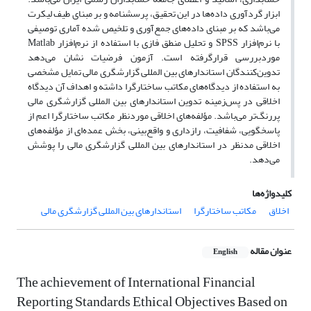
ابزار گردآوری داده‌ها در این تحقیق، پرسشنامه و بر مبنای طیف لیکرت
می‌باشد که بر مبنای داده‌های جمع‌آوری و تلخیص شده آماری توصیفی
با نرم‌افزار SPSS و تحلیل منطق فازی با استفاده از نرم‌افزار Matlab
موردبررسی قرارگرفته است. آزمون فرضیات نشان می‌دهد
تدوین‌کنندگان استاندارهای بین المللی گزارشگری مالی تمایل مشخصی
به استفاده از دیدگاه‌های مکاتب ساختارگرا داشته و اهداف آن دیدگاه
اخلاقی در پس‌زمینه تدوین استاندارهای بین المللی گزارشگری مالی
پررنگ‌تر می‌باشد. مؤلفه‌های اخلاقی موردنظر مکاتب ساختارگرا اعم از
پاسخگویی، شفافیت، رازداری و واقع‌بینی، بخش عمده‌ای از مؤلفه‌های
اخلاقی مدنظر در استاندارهای بین المللی گزارشگری مالی را پوشش
می‌دهد.
کلیدواژه‌ها
اخلاق
مکاتب ساختارگرا
استاندارهای بین المللی گزارشگری مالی
عنوان مقاله
English
The achievement of International Financial
Reporting Standards Ethical Objectives Based on