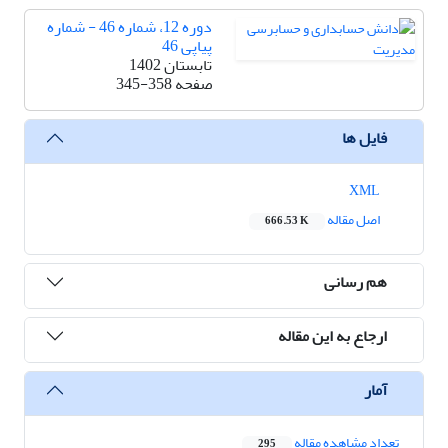
دوره 12، شماره 46 - شماره
پیاپی 46
تابستان 1402
صفحه
345-358
فایل ها
XML
اصل مقاله
666.53 K
هم رسانی
ارجاع به این مقاله
آمار
تعداد مشاهده مقاله
295