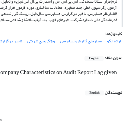
نرم‌افزار استاتا نسخه 12، اس پی اس اس و اسمارت پی ال اس 
آزمون رگرسیون خطی چند متغیره، معادلات ساختاری مورد آزمون قرار گرفته‌
(اظهارنظر حسابرس، تاخیر در گزارش حسابرسی سال قبل، ریسک گزارشدهی و ا
(درماندگی مالی ، اندازه شرکت ، خبرهای خوب-بد، کیفیت افشا و شاخص سهام شن
کلیدواژه‌ها
ارائه الگو
معیارهای گزارش حسابرسی
ویژگی های شرکتی
تاخیر در گزا
عنوان مقاله
English
 Company Characteristics on Audit Report Lag given
نویسندگان
English
an