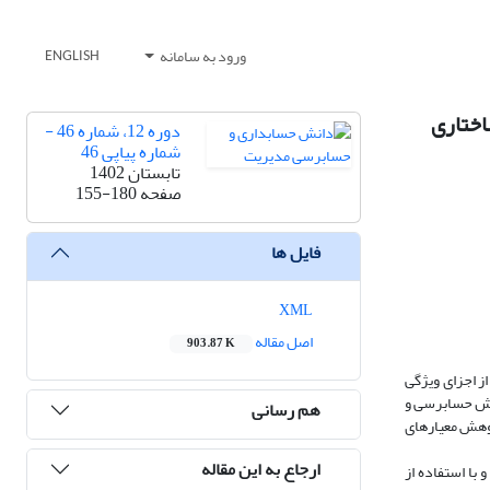
ورود به سامانه
ENGLISH
اختاری
دوره 12، شماره 46 -
شماره پیاپی 46
تابستان 1402
صفحه
155-180
فایل ها
XML
اصل مقاله
903.87 K
ز اجزای ویژگی
ارش حسابرسی و
هم رسانی
ژوهش معیارهای
ارجاع به این مقاله
روش پژوهش از نوع پژوهش های کاربردی و همبستگی است. داده ها مربوط به 148 شرکت پذیرفته شده در بورس اوراق بهادار تهران در بازه زمانی 1390 الی 1397 و با استفاده از