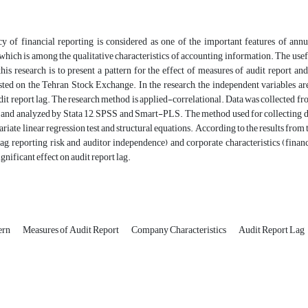
y of financial reporting is considered as one of the important features of annua
which is among the qualitative characteristics of accounting information. The use
this research is to present a pattern for the effect of measures of audit report a
sted on the Tehran Stock Exchange. In the research, the independent variables ar
udit report lag. The research method is applied-correlational. Data was collected 
, and analyzed by Stata 12, SPSS and Smart-PLS. The method used for collecting d
riate linear regression test and structural equations. According to the results from t
lag, reporting risk and auditor independence) and corporate characteristics (financ
gnificant effect on audit report lag.
tern
Measures of Audit Report
Company Characteristics
Audit Report Lag