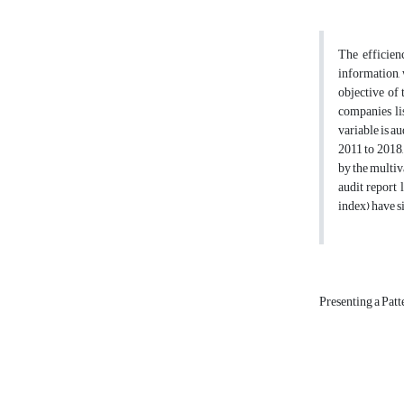
The efficienc
information, 
objective of 
companies li
variable is a
2011 to 2018
by the multiva
audit report 
index) have si
Presenting a Pat