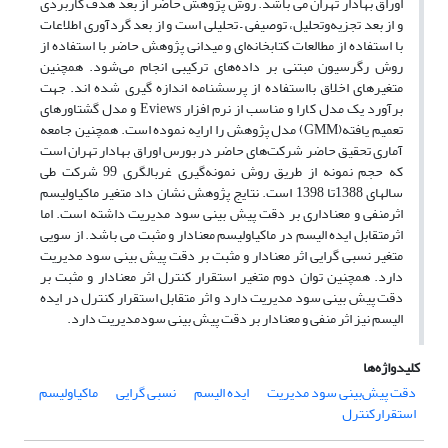
اوراق بهادار تهران می باشد. روش پژوهش حاضر از بعد هدف کاربردی
و از بعد تجزیه‌وتحلیل، توصیفی – تحلیلی است و از بعد گردآوری اطلاعات
با استفاده از مطالعات کتابخانه‌ای و میدانی پژوهش حاضر با استفاده از
روش رگرسیون مبتنی بر داده‌های ترکیبی انجام می‌شود. همچنین
متغیرهای اخلاق بااستفاده از پرسشنامه اندازه گیری شده اند. جهت
برآورد یک مدل کارا و مناسب از نرم افزار Eviews و مدل گشتاورهای
تعمیم یافته(GMM) مدل پژوهش را ارایه نموده است. همچنین جامعه
آماری تحقیق حاضر شرکت‌های حاضر در بورس اوراق بهادار تهران است
که حجم نمونه از طریق روش نمونه‌گیری غربالگری 99 شرکت طی
سالهای 1388تا 1398 است. نتایج پژوهش نشان داد متغیر ماکیاولیسم
اثرمنفی و معناداری بر دقت پیش بینی سود مدیریت داشته است. اما
اثرمتقابل ایده الیسم در ماکیاولیسم معنادار و مثبت می باشد. از سویی
متغیر نسبی گرایی اثر معنادار و مثبت بر دقت پیش بینی سود مدیریت
دارد. همچنین توان دوم متغیر استقرار کنترل اثر معنادار و مثبت بر
دقت پیش بینی سود مدیریت دارد و اثر متقابل استقرار کنترل در ایده
الیسم نیز اثر منفی و معنادار بر دقت پیش بینی سودمدیریت دارد.
کلیدواژه‌ها
دقت پیش‌بینی سود مدیریت
ایده الیسم
نسبی گرایی
ماکیاولیسم
استقرارکنترل