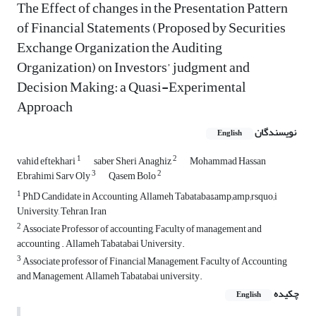
The Effect of changes in the Presentation Pattern
of Financial Statements (Proposed by Securities
Exchange Organization the Auditing
Organization) on Investors’ judgment and
Decision Making: a Quasi-Experimental
Approach
نویسندگان
English
1
2
vahid eftekhari
saber Sheri Anaghiz
Mohammad Hassan
3
2
Ebrahimi Sarv Oly
Qasem Bolo
1
PhD Candidate in Accounting, Allameh Tabataba&amp;amp;rsquo;i
University, Tehran, Iran
2
Associate Professor of accounting, Faculty of management and
accounting . Allameh Tabatabai University.
3
Associate professor of Financial Management, Faculty of Accounting
and Management, Allameh Tabatabai university.
چکیده
English