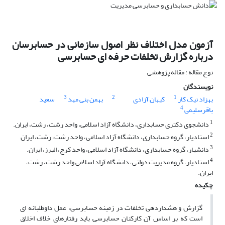
آزمون مدل اختلاف نظر اصول سازمانی در حسابرسان
درباره گزارش تخلفات حرفه ای حسابرسی
نوع مقاله : مقاله پژوهشی
نویسندگان
3
2
1
بهزاد نیک کار
کیهان آزادی
بهمن بنی مهد
سعید
4
باقرسلیمی
1
دانشجوی دکتری حسابداری، دانشگاه آزاد اسلامی، واحد رشت، رشت، ایران.
2
استادیار، گروه حسابداری، دانشگاه آزاد اسلامی، واحد رشت، رشت، ایران
3
دانشیار، گروه حسابداری، دانشگاه آزاد اسلامی، واحد کرج، البرز، ایران.
4
استادیار، گروه ﻣﺪﯾﺮﯾﺖ دوﻟﺘﯽ، داﻧﺸﮕﺎه آزاد اﺳﻼﻣﯽ واﺣﺪ رﺷﺖ، رشت،
ایران.
چکیده
گزارش و هشداردهی تخلفات در زمینه حسابرسی، عمل داوطلبانه ای
است که بر اساس آن کارکنان حسابرسی باید رفتارهای خلاف اخلاق