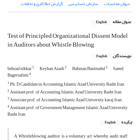
دیوان محاسبات
سازمان حسابرسی
گزارش خطا کاری و تخلفات
عنوان مقاله
English
Test of Principled Organizational Dissent Model
in Auditors about Whistle Blowing
نویسندگان
English
1
2
3
behzad nikkar
Keyhan Azadi
Bahman Banimahd
Saeed
4
Bagersalimi
1
Ph. D Candidate in Accounting, Islamic Azad University, Rasht, Iran.
2
Assistant prof. of Accounting, Islamic Azad University, Rasht, Iran
3
Associate prof. of Accounting, Islamic Azad University, karaj, Iran.
4
Assistant prof. of Government Management, Islamic Azad University,
Rasht, Iran
چکیده
English
A Whistleblowing auditor is a voluntary act whereby audit staff