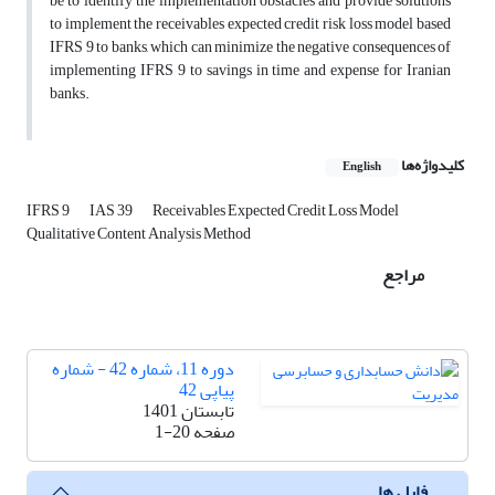
be to identify the implementation obstacles and provide solutions
to implement the receivables expected credit risk loss model based
IFRS 9 to banks, which can minimize the negative consequences of
implementing IFRS 9 to savings in time and expense for Iranian
banks.
کلیدواژه‌ها
English
IFRS 9
IAS 39
Receivables Expected Credit Loss Model
Qualitative Content Analysis Method
مراجع
دوره 11، شماره 42 - شماره
پیاپی 42
تابستان 1401
صفحه
1-20
فایل ها