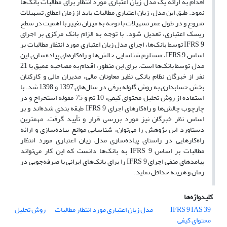
اقدام به ارائه یک مدل زیان اعتباری مورد انتظار برای مطالبات بانک‌ها
نمود. طبق این مدل، زیان اعتباری مطالبات باید از زمان اعطای تسهیلات
شروع و در طول عمر تسهیلات با توجه به میزان تغییر با اهمیت در سطح
ریسک اعتباری، تعدیل شود. با توجه به الزام بانک مرکزی بر اجرای
IFRS 9 توسط بانک‌ها، اجرای مدل زیان اعتباری مورد انتظار مطالبات بر
اساس IFRS 9، مستلزم شناسایی چالش‌ها و راه‌کارهای پیاده‌سازی این
مدل توسط بانک‌ها است. برای این منظور، اقدام به مصاحبه عمیق با 21
نفر از خبرگان نظام بانکی نظیر معاونان مالی، مدیران مالی و کارکنان
بخش حسابداری به روش گلوله برفی در سال‌های 1397 و 1398 شد. با
استفاده از روش تحلیل محتوای کیفی، 10 تم و 75 مقوله استخراج و در
چارچوب چالش‌ها و راه‌کارهای اجرای IFRS 9 طبقه بندی شده‌اند و بر
اساس نظر خبرگان نیز مورد بررسی قرار و تأیید گرفت. مهمترین
دستاورد این پژوهش را می‌توان، شناسایی موانع پیاده‌سازی و ارائه
راه‌کارهایی در راستای پیاده‌سازی مدل زیان اعتباری مورد انتظار
مطالبات بر اساس IFRS 9 به بانک‌ها دانست که این کار می‌تواند
پیامدهای منفی اجرای IFRS 9 را برای بانک‌های ایرانی با صرفه‌جویی در
زمان و هزینه حداقل نماید.
کلیدواژه‌ها
IAS 39
IFRS 9
مدل زیان اعتباری مورد انتظار مطالبات
روش تحلیل
محتوای کیفی