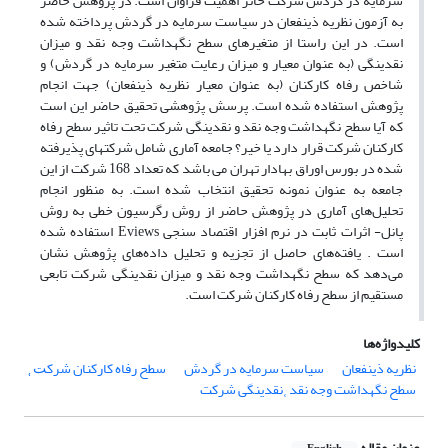
سرمایه در گردش شرکت حائز اهمیت فراوان است. در پژوهش حاضر
به آزمون نظریه ذینفعان در سیاست سرمایه در گردش پرداخته شده
است. در این راستا از متغیرهای سطح نگهداشت وجه نقد و میزان
نقدینگی (به عنوان معیار و میزان رعایت متغیر سرمایه در گردش) و
شاخص رفاه کارکنان (به عنوان معیار نظریه ذینفعان) جهت انجام
پژوهش استفاده شده است. پرسش پژوهشی تحقیق حاضر این است
که آیا سطح نگهداشت وجه نقد و نقدینگی شرکت تحت تاثیر سطح رفاه
کارکنان شرکت قرار دارد یا خیر؟ جامعه آماری شامل شرکتهای پذیرفته
شده در بورس اوراق بهادار تهران می باشد که تعداد 168 شرکت از این
جامعه به عنوان نمونه تحقیق انتخاب شده است. به منظور انجام
تحلیل‌های آماری در پژوهش حاضر از روش رگرسیون خطی به روش
پانل- اثرات ثابت در نرم افزار اقتصاد سنجی Eviews استفاده شده
است . یافته‌های حاصل از تجزیه و تحلیل داده‌های پژوهش نشان
می‌دهد که سطح نگهداشت وجه نقد و میزان نقدینگی شرکت تابعی
مستقیم از سطح رفاه کارکنان شرکت است.
کلیدواژه‌ها
نظریه ذینفعان
سیاست سرمایه در گردش
سطح رفاه کارکنان شرکت̜
سطح نگهداشت وجه نقد ̜ نقدینگی شرکت
عنوان مقاله