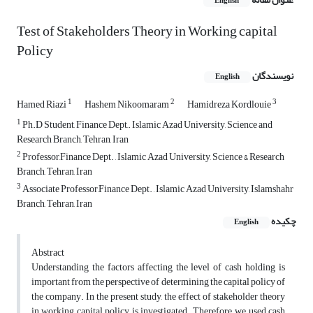
English
Test of Stakeholders Theory in Working capital
Policy
نویسندگان
English
1
2
3
Hamed Riazi
Hashem Nikoomaram
Hamidreza Kordlouie
1
Ph.D Student, Finance Dept,. Islamic Azad University, Science and
Research Branch, Tehran, Iran
2
Professor,Finance Dept. , Islamic Azad University, Science & Research
Branch, Tehran, Iran
3
Associate Professor,Finance Dept. , Islamic Azad University, Islamshahr
Branch, Tehran, Iran
چکیده
English
Abstract
Understanding the factors affecting the level of cash holding is
important from the perspective of determining the capital policy of
the company. In the present study, the effect of stakeholder theory
in working capital policy is investigated. Therefore, we used cash