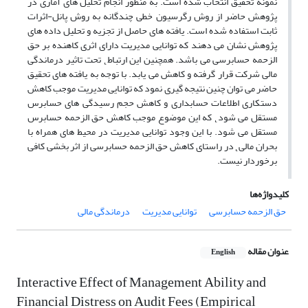
نمونه تحقیق انتخاب شده است. به منظور انجام تحلیل های آماری در
پژوهش حاضر از روش رگرسیون خطی چندگانه به روش پانل-اثرات
ثابت استفاده شده است. یافته های حاصل از تجزیه و تحلیل داده های
پژوهش نشان می دهند که توانایی مدیریت دارای اثری کاهنده بر حق
الزحمه حسابرسی می باشد. همچنین این ارتباط˛ تحت تاثیر درماندگی
مالی شرکت قرار گرفته و کاهش می یابد. با توجه به یافته های تحقیق
حاضر می توان چنین نتیجه گیری نمود که توانایی مدیریت موجب کاهش
دستکاری اطلاعات حسابداری و کاهش حجم رسیدگی های حسابرس
مستقل می شود˛ که این موضوع موجب کاهش حق الزحمه حسابرس
مستقل می شود. با این وجود توانایی مدیریت در محیط های همراه با
بحران مالی˛ در راستای کاهش حق الزحمه حسابرسی از اثر بخشی کافی
برخوردار نیست.
کلیدواژه‌ها
حق الزحمه حسابرسی
توانایی مدیریت
درماندگی مالی
عنوان مقاله
English
Interactive Effect of Management Ability and
Financial Distress on Audit Fees (Empirical