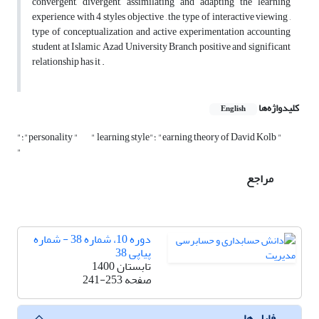
convergent, divergent, assimilating and adapting the learning
experience with 4 styles objective , the type of interactive viewing ,
type of conceptualization and active experimentation accounting
student at Islamic Azad University Branch positive and significant
relationship has it .
کلیدواژه‌ها
English
" learning style"؛ "earning theory of David Kolb "
"؛"personality "
"
مراجع
دوره 10، شماره 38 - شماره
پیاپی 38
تابستان 1400
صفحه
241-253
فایل ها