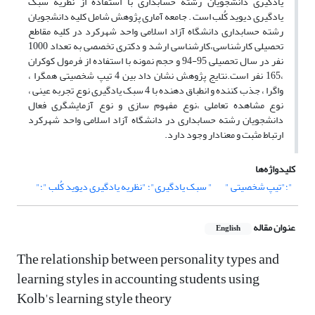
یادگیری دانشجویان رشته حسابداری با استفاده از نظریه سبک
یادگیری دیوید کُلب است . جامعه آماری پژوهش شامل کلیه دانشجویان
رشته حسابداری دانشگاه آزاد اسلامی واحد شهرکرد در کلیه مقاطع
تحصیلی کارشناسی،کارشناسی ارشد و دکتری تخصصی به تعداد 1000
نفر در سال تحصیلی 95-94 و حجم نمونه با استفاده از فرمول کوکران
،165 نفر است.نتایج پژوهش نشان داد بین 4 تیپ شخصیتی همگرا ،
واگرا ، جذب کننده و انطباق دهنده با 4 سبک یادگیری نوع تجربه عینی ،
نوع مشاهده تعاملی ،نوع مفهوم سازی و نوع آزمایشگری فعال
دانشجویان رشته حسابداری در دانشگاه آزاد اسلامی واحد شهرکرد
ارتباط مثبت و معنادار وجود دارد.
کلیدواژه‌ها
"؛"تیپ شخصیتی "
" سبک یادگیری"؛ "نظریه یادگیری دیوید کُلب "؛"
عنوان مقاله
English
The relationship between personality types and
learning styles in accounting students using
Kolb's learning style theory