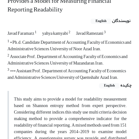
Provides a Model for Measuring Financial
Reporting Readability
نویسندگان
English
1
2
3
Javad Faramarz
yahya kamyabi
Javad Ramezani
1
* Ph.d. Candidate, Department of Accounting, Faculty of Economics and
Administrative Sciences, University of Noor Azad, Iran.
2
Associate Prof., Department of Accounting, Faculty of Economics and
Administrative Sciences, University of Mazandaran, Iran.
3
*** Assistant Prof., Department of Accounting, Faculty of Economics
and Administrative Sciences University of Qaemshahr Azad, Iran.
چکیده
English
This study aims to provide a model for readability measurement
based on Shannon entropy method from expert perspective.
Considering different indices, this study use multi criteria decision
making method to provide a comprehensive indicator for the
readability of financial reporting. A mixed methods used from 151
companies during the years 2014-2019 to examine model
efficiency. A questionnaire survey was provide and distributed