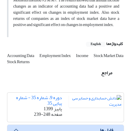
Moments method (G M M ). The results showed that annual income
changes as an indicator of accounting data had a positive and
significant effect on changes in employment index. Also, stock
returns of companies as an index of stock market data have a
positive and significant effect on changes in employment index.
کلیدواژه‌ها
English
Accounting Data
Employment Index
Income
Stock Market Data
Stock Returns
مراجع
دوره 9، شماره 35 - شماره
پیاپی 35
پاییز 1399
صفحه
239-248
فایل ها