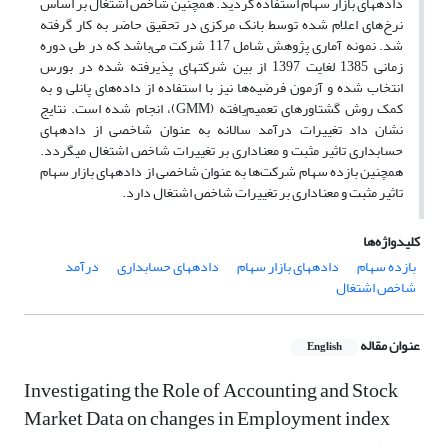
داده‎های بازار سهام استفاده گردید. همچنین شاخص اشتغال بر اساس
نرخ‌های اعلام شده توسط بانک مرکزی در تحقیق حاضر به کار گرفته
شد. نمونه آماری پژوهش شامل 117 شرکت می‌باشد که در طی دوره
زمانی 1385 لغایت 1397 از بین شرکت‎های پذیرفته شده در بورس
انتخاب شده و آزمون فرضیه‌ها نیز با استفاده از داده‌های پانلی و به
کمک روش گشتاورهای تعمیم‌یافته (GMM)، انجام شده است. نتایج
نشان داد تغییرات درآمد سالانه به عنوان شاخصی از داده‎های
حسابداری تاثیر مثبت و معناداری بر تغییرات شاخص اشتغال می‎گردد.
همچنین بازده سهام شرکت‌ها به عنوان شاخصی از داده‎های بازار سهام
تاثیر مثبت و معناداری بر تغییرات شاخص اشتغال دارد.
کلیدواژه‌ها
بازده سهام
داده‏های بازار سهام
داده‏های حسابداری
درآمد
شاخص اشتغال
عنوان مقاله
English
Investigating the Role of Accounting and Stock
Market Data on changes in Employment index