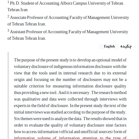
1
Ph.D. Student of Accounting, Alborz Campus, University of Tehran,
Tehran, Iran
2
Associate Professor of Accounting, Faculty of Management, University
of Tehran, Tehran, Iran.
3
Assistant Professor of Accounting, Faculty of Management, University
of Tehran, Tehran, Iran.
چکیده
English
The purpose of the present study is to develop an optional model of
voluntary disclosure of indigenous information disclosure, with the
view that the tools used in internal research due to its external
origin and focusing on the number of disclosures may not be a
suitable criterion for measuring information disclosure quality,
thus providing a new tool. And it is necessary. The research method
was qualitative and data were collected through interviews with
experts in the field of disclosure. In the present study, the text of the
initial interviews was studied according to the purpose of the study.
Six themes were used to analyze the data. The results showed that in
order to evaluate the quality of voluntary disclosure, nine factors,
how to access information (official and unofficial sources), form of
information, volume of information, attention to the type of