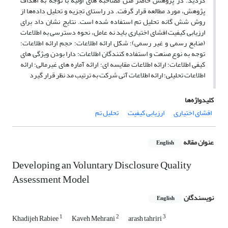
گردید. در پژوهش حاضر متن مصاحبه های اولیه با توجه به اهداف
پژوهش، مورد مطالعه قرار گرفت. در راستای تجزیه و تحلیل داده‌ها از
روش شش گانه تحلیل تم استفاده شده است. نتایج نشان داد برای
ارزیابی کیفیت افشای اختیاری باید نه عامل، نحوه دسترسی به اطلاعات
(منابع رسمی و غیر رسمی)؛ شکل ارائه اطلاعات؛ حجم ارائه اطلاعات؛
توجه به نوع صنعت و استفاده کنندگان اطلاعات؛ دارا بودن ویژگی های
کیفی اطلاعات؛ ارائه اطلاعات مقایسه ای؛ ارائه آماره های غیرمالی؛ ارائه
اطلاعات تحلیلی؛ ارائه اطلاعات آتی شرکت به ترتیب مد نظر قرار گیرد
کلیدواژه‌ها
افشای اختیاری
ارزیابی کیفیت
تحلیل تم
عنوان مقاله
English
Developing an Voluntary Disclosure Quality
Assessment Model
نویسندگان
English
1
2
3
Khadijeh Rabiee
Kaveh Mehrani
arash tahriri