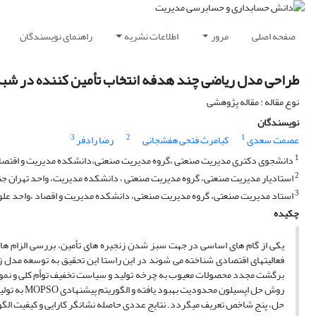
صفحه اصلی
مرور
اطلاعات نشریه
راهنمای نویسندگان
طراحی مدل ریاضی چند هدفه انتخاب تأمین کننده در شبک
نوع مقاله : مقاله پژوهشی
نویسندگان
3
2
1
عصمت سعدی
کیامرث فتحی هفشجانی
رضا رادفر
1
دانشجوی دکتری مدیریت صنعتی ،گروه مدیریت صنعتی،دانشکده مدیریت و اقتصاد، وا
2
استادیار مدیریت صنعتی، گروه مدیریت صنعتی ، دانشکده مدیریت، واحد تهران جنوب
3
استاد مدیریت صنعتی، گروه مدیریت صنعتی، دانشکده مدیریت و اقصاد ،واحد علوم و 
چکیده
یکی از گام های اساسی در جهت سبز شدن زنجیره های تأمین، بررسی الزام ها 
فعالیتهای اقتصادی شناخته می شوند در این راستا این تحقیق به توسعه مدل 
برگشت مجدد محصولات معیوب به چرخه تولید و سیاست تخفیف توأم کلی و نمو
روش حل اپس
حل، پنج شاخص تعریف میگردد. نتایج عددی حاصله نشانگر کارایی و کیفیت الگ