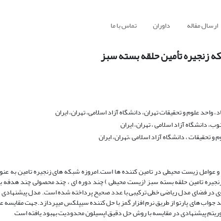
ارسال مقاله
داوران
تماس با ما
ه زنجیره تأمین حلقه بسته سبز
حد علوم و تحقیقات تهران، دانشگاه آزاد اسلامی، تهران، ایران
، دانشگاه آزاد اسلامی ، تهران، ایران
تحقیقات ، دانشگاه آزاد اسلامی ،تهران، ایران
و عوامل زیست محیطی در تامین کننده ها است.امروزه شبکه های زنجیره تامین به عن
زنجیره تامین حلقه بسته سبز (زیست محیطی ) چند دوره ای ، چند محصولی چند هدفه با
ی در فضای مدل ریاضی خطی ترکیبی با عدد صحیح پرداخته شده است. مدل پیشنهادی سه
یلون محدودیت بهبود یافته و الگوریتم پیشنهادی MOPSO به تولید جواب های پارتو از طریق نرم افزار گمز با حل کننده سیپلکس میپردازد.جه
وریتم پیشنهادی در مقایسه با روش حل دقیق اپسیلون محدودیت بهبود یافته است