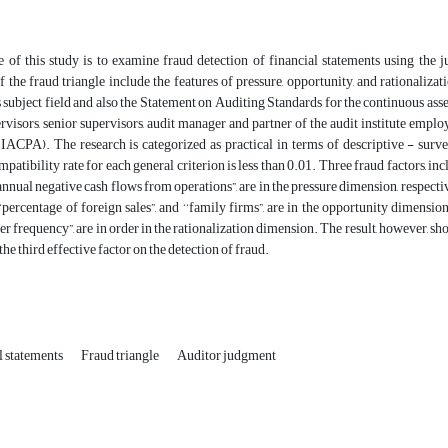
e of this study is to examine fraud detection of financial statements using th
 the fraud triangle include the features of pressure, opportunity, and rationalizat
is subject field and also the Statement on Auditing Standards for the continuous as
ervisors, senior supervisors, audit manager and partner of the audit institute emplo
(IACPA). The research is categorized as practical in terms of descriptive - surv
mpatibility rate for each general criterion is less than 0.01. Three fraud factors, in
o annual negative cash flows from operations”, are in the pressure dimension, respect
 ‘‘percentage of foreign sales”, and ‘‘family firms”, are in the opportunity dimensio
r frequency”, are in order in the rationalization dimension. The result, however, show
the third effective factor on the detection of fraud.
l statements
Fraud triangle
Auditor judgment