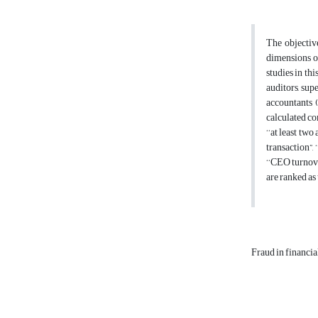
The objectiv
dimensions of
studies in th
auditors, sup
accountants 
calculated co
‘‘at least tw
transaction”,
‘‘CEO turnove
are ranked as 
Fraud in financia