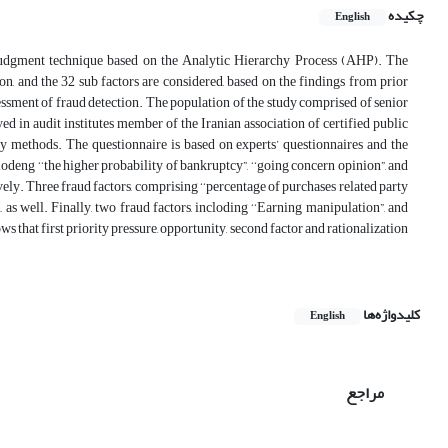
چکیده
English
e judgment technique based on the Analytic Hierarchy Process (AHP). The
ion, and the 32 sub factors are considered, based on the findings from prior
sessment of fraud detection. The population of the study comprised of senior
yed in audit institutes member of the Iranian association of certified public
ey methods. The questionnaire is based on experts’ questionnaires and the
clodeng ‘‘the higher probability of bankruptcy”, ‘‘going concern opinion”, and
ively. Three fraud factors, comprising ‘‘percentage of purchases related party
n, as well. Finally, two fraud factors, incloding ‘‘Earning manipulation”, and
s that first priority pressure, opportunity, second factor and rationalization
کلیدواژه‌ها
English
مراجع